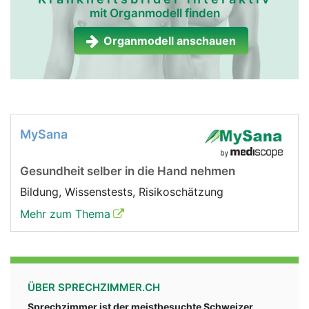
mit Organmodell finden
Nebenniere Frau
Nebenniere Mann
Organmodell anschauen
MySana
Gesundheit selber in die Hand nehmen
Bildung, Wissenstests, Risikoschätzung
Mehr zum Thema
ÜBER SPRECHZIMMER.CH
Sprechzimmer ist der meistbesuchte Schweizer