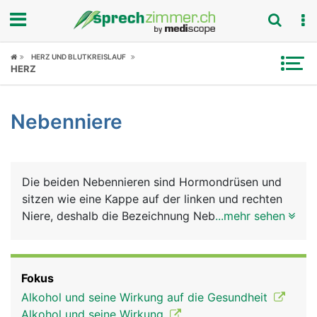
Fokus
HERZ UND BLUTKREISLAUF
HERZ
Krankheitsbilder
Nebenniere
Symptome
Untersuchungen
Die beiden Nebennieren sind Hormondrüsen und
News
sitzen wie eine Kappe auf der linken und rechten
Niere, deshalb die Bezeichnung Nebennieren.
...mehr sehen
Ratgeber
Ansonsten haben sie aber nur wenig mit den
Nieren zu tun. Die Nebennieren bestehen aus
Rubriken
Rinde (aussen) und Mark (innen), die jeweils
Fokus
unterschiedliche Hormone produzieren. Die
Alkohol und seine Wirkung auf die Gesundheit
Nebennierenrinde produziert Glukokortikoide
Alkohol und seine Wirkung