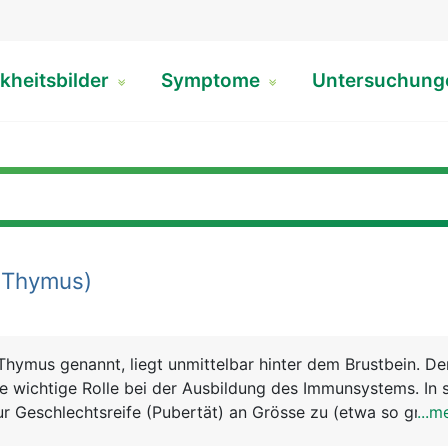
kheitsbilder
Symptome
Untersuchun
(Thymus)
Thymus genannt, liegt unmittelbar hinter dem Brustbein. D
ine wichtige Rolle bei der Ausbildung des Immunsystems. In 
ur Geschlechtsreife (Pubertät) an Grösse zu (etwa so gross
...m
rkümmert er im Laufe des Lebens und liegt im Alter nur noc