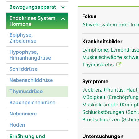
kleiner Geweberest vor.
Bewegungsapparat
körpereigenen Abwehr (
Fokus
Endokrines System,
Abwehrzellen - die T-L
Hormone
Abwehrsystem oder I
und auf ihre Aufgabe v
Lymphknoten und die Mi
Epiphyse,
Zirbeldrüse
anderem das Körperwac
Krankheitsbilder
unterstützen. Schon de
Lymphome, Lymphdrüse
Hypophyse,
"Lebensenergie" steuert
Muskelschwäche schwe
Hirnanhangdrüse
Thymuskrebs
Schilddrüse
Nebenschilddrüse
Symptome
Juckreiz (Pruritus, Hau
Thymusdrüse
Müdigkeit (Erschöpfung
Bauchpeicheldrüse
Muskelkrämpfe (Kramp
Schluckstörungen (Schl
Nebenniere
Brustschmerzen (Schmer
Hoden
Ernährung und
Untersuchungen