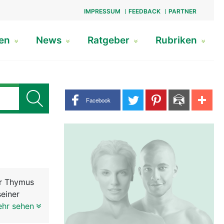
IMPRESSUM
FEEDBACK
PARTNER
gen
News
Ratgeber
Rubriken
Share buttons
Facebook
er Thymus
seiner
 wie eine
ehr sehen
h als