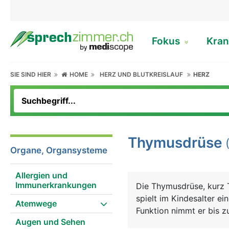
Fokus
Kran
SIE SIND HIER
HOME
HERZ UND BLUTKREISLAUF
HERZ
Thymusdrüse
Organe, Organsysteme
Allergien und
Immunerkrankungen
Die Thymusdrüse, kurz 
spielt im Kindesalter e
Atemwege
Funktion nimmt er bis z
Augen und Sehen
Kinderfaust), danach ve