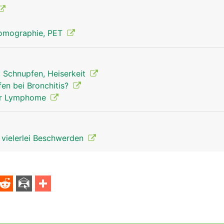
Tomographie, PET
, Schnupfen, Heiserkeit
Thymusdrüse Mann
fen bei Bronchitis?
 der Lymphome
t vielerlei Beschwerden