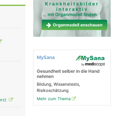
 der
Krankheitsbilder
interaktiv
mit Organmodell finden
produziert
ark, die
Organmodell anschauen
 unter
MySana
Gesundheit selber in die Hand
nehmen
Bildung, Wissenstests,
Risikoschätzung
Mehr zum Thema
erz)