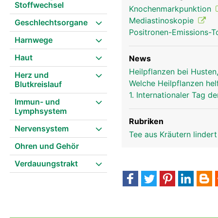
Stoffwechsel
Knochenmarkpunktion
Mediastinoskopie
Geschlechtsorgane
Positronen-Emissions-
Harnwege
Haut
News
Heilpflanzen bei Husten
Herz und
Thymusdrüse Frau
Welche Heilpflanzen hel
Blutkreislauf
1. Internationaler Tag
Immun- und
Lymphsystem
Rubriken
Nervensystem
Tee aus Kräutern linder
Ohren und Gehör
Verdauungstrakt