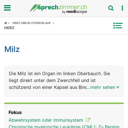
Fokus
HERZ UND BLUTKREISLAUF
HERZ
Krankheitsbilder
Milz
Symptome
Untersuchungen
Die Milz ist ein Organ im linken Oberbauch. Sie
News
liegt direkt unter dem Zwerchfell und ist
schützend von einer Kapsel aus Bindegewebe
...mehr sehen
Ratgeber
umhüllt (Milzkapsel). Sie hat zwei Hauptaufgaben:
In ihr reifen bestimmte weisse Blutkörperchen zu
Rubriken
Abwehrzellen des Immunsystems heran, die
Fokus
sogenannten B- und T-Lymphozyten, die als
Abwehrsystem oder Immunsystem
"Killerzellen" Fremdstoffe wie Bakterien und Viren
Chronische myeloische Leukämie (CML): Zu Beginn