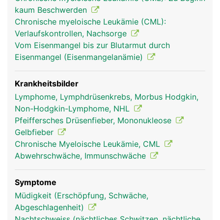
erkennen und vernichten können. Ausserdem
kaum Beschwerden
werden in der Milz überalterte rote Blutkörperchen
Chronische myeloische Leukämie (CML):
(Erythrozyten) und Blutplättchen (Thrombozyten)
Verlaufskontrollen, Nachsorge
aussortiert und abgebaut.
Vom Eisenmangel bis zur Blutarmut durch
Eisenmangel (Eisenmangelanämie)
Krankheitsbilder
Lymphome, Lymphdrüsenkrebs, Morbus Hodgkin,
Non-Hodgkin-Lymphome, NHL
Pfeiffersches Drüsenfieber, Mononukleose
Gelbfieber
Chronische Myeloische Leukämie, CML
Abwehrschwäche, Immunschwäche
milz frau
milz mann
Symptome
Müdigkeit (Erschöpfung, Schwäche,
Abgeschlagenheit)
Nachtschweiss (nächtliches Schwitzen, nächtliche