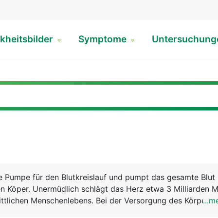
kheitsbilder
Symptome
Untersuchun
le Pumpe für den Blutkreislauf und pumpt das gesamte Blut
n Köper. Unermüdlich schlägt das Herz etwa 3 Milliarden M
ittlichen Menschenlebens. Bei der Versorgung des Körpers
...m
stoff bilden Herz und Lunge eine funktionelle Einheit. Ma