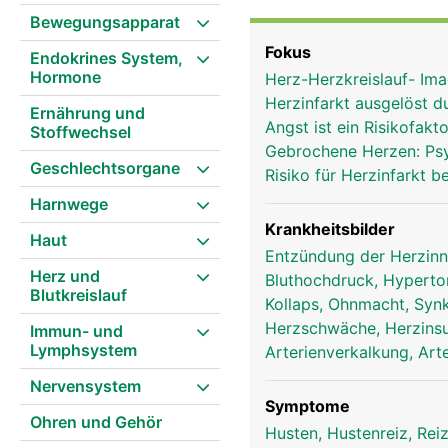
das Herz als einen ausge
Bewegungsapparat
nach links verschoben h
Fokus
Endokrines System,
und geschützt vom knöch
Hormone
Herz-Herzkreislauf- Im
wird von einem bindegew
Herzinfarkt ausgelöst 
Mechanisch betrachtet 
Ernährung und
Angst ist ein Risikofakt
Stoffwechsel
schlagen, aber durch e
Gebrochene Herzen: Psyc
einer rechten und einer
Geschlechtsorgane
Risiko für Herzinfarkt 
einer grösseren Kammer.
Harnwege
in die richtige Richtun
eines zwischen der rec
Krankheitsbilder
Haut
zwischen der linken Ka
Entzündung der Herzinn
Herz und
dass das Blut nur in ein
Bluthochdruck, Hypert
Blutkreislauf
spezielles "elektrisches
Kollaps, Ohnmacht, Sy
Herzschlag besteht aus 
Herzschwäche, Herzinsu
Immun- und
Vorhöfe zusammen und b
Lymphsystem
Arterienverkalkung, Art
sich die Herzkammern 
Nervensystem
die Vorhöfe erneut mit B
Symptome
und Nährstoffen versorg
Ohren und Gehör
Husten, Hustenreiz, Re