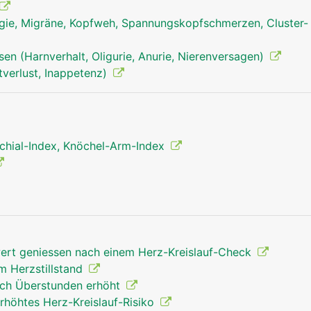
ie, Migräne, Kopfweh, Spannungskopfschmerzen, Cluster-
en (Harnverhalt, Oligurie, Anurie, Nierenversagen)
tverlust, Inappetenz)
chial-Index, Knöchel-Arm-Index
rt geniessen nach einem Herz-Kreislauf-Check
em Herzstillstand
herz mann
urch Überstunden erhöht
höhtes Herz-Kreislauf-Risiko