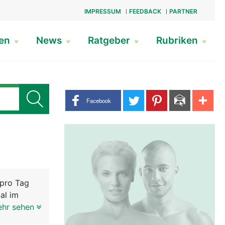
IMPRESSUM
FEEDBACK
PARTNER
gen
News
Ratgeber
Rubriken
Share buttons
Facebook
 pro Tag
al im
 mit dem
ehr sehen
n kann sich