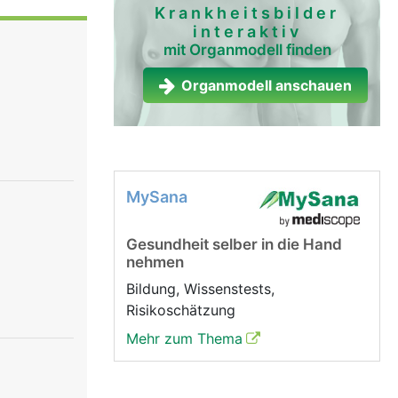
egt leicht
Krankheitsbilder
interaktiv
genflügeln
mit Organmodell finden
Das Herz
e dient.
Organmodell anschauen
Takt
man von
 Vorhof und
as das Blut
 Kammern,
MySana
ines
gen dafür,
Gesundheit selber in die Hand
rz ein
nehmen
eder
die
Bildung, Wissenstests,
tole ziehen
Risikoschätzung
end sich
Mehr zum Thema
mit Blut