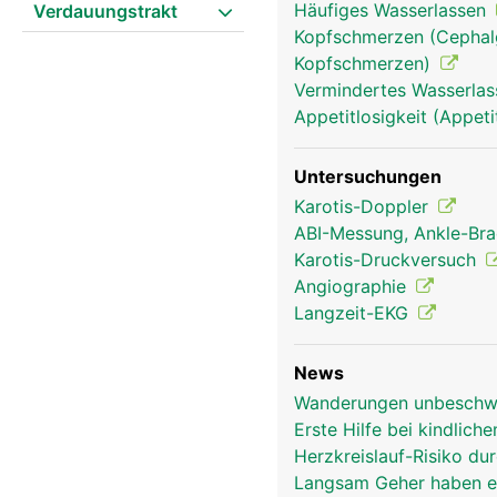
Häufiges Wasserlassen
Verdauungstrakt
Kopfschmerzen (Cephalg
Kopfschmerzen)
Vermindertes Wasserlass
Appetitlosigkeit (Appeti
Untersuchungen
Karotis-Doppler
ABI-Messung, Ankle-Bra
Karotis-Druckversuch
Angiographie
Langzeit-EKG
News
Wanderungen unbeschwe
Erste Hilfe bei kindlich
herz frau
Herzkreislauf-Risiko d
Langsam Geher haben er