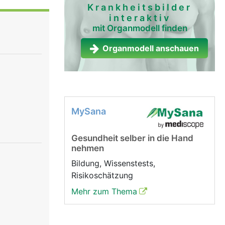
Krankheitsbilder
interaktiv
mit Organmodell finden
den und die
er
Organmodell anschauen
MySana
Gesundheit selber in die Hand
nehmen
Bildung, Wissenstests,
Risikoschätzung
Mehr zum Thema