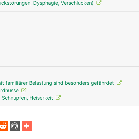
uckstörungen, Dysphagie, Verschlucken)
Luftröhre Mann
Luftröhre Fra
t familiärer Belastung sind besonders gefährdet
 Erdnüsse
, Schnupfen, Heiserkeit