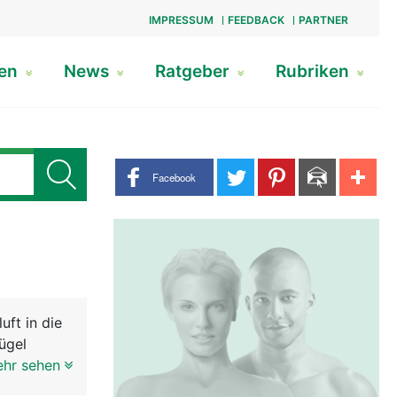
IMPRESSUM
FEEDBACK
PARTNER
gen
News
Ratgeber
Rubriken
Share buttons
Facebook
uft in die
ügel
uch, für
ehr sehen
ussehen