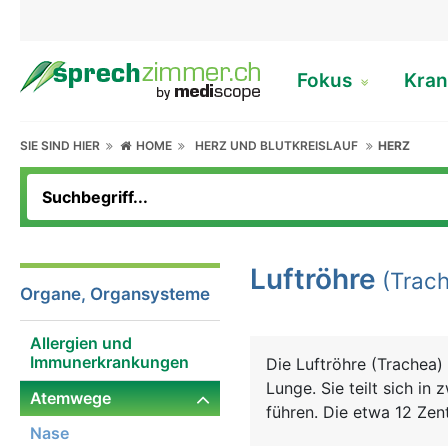
Fokus
Kran
SIE SIND HIER
HOME
HERZ UND BLUTKREISLAUF
HERZ
Luftröhre
(Trach
Organe, Organsysteme
Allergien und
Immunerkrankungen
Die Luftröhre (Trachea) 
Lunge. Sie teilt sich in
Atemwege
führen. Die etwa 12 Zen
Nase
dessen Stabilität und F