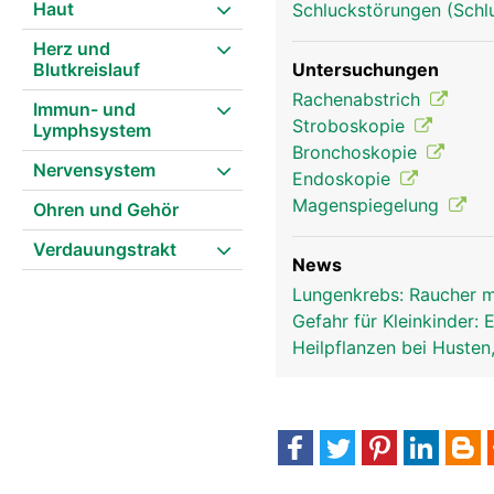
Haut
Schluckstörungen (Schl
Herz und
Blutkreislauf
Untersuchungen
Luftröhre Frau
Rachenabstrich
Immun- und
Stroboskopie
Lymphsystem
Bronchoskopie
Nervensystem
Endoskopie
Magenspiegelung
Ohren und Gehör
Verdauungstrakt
News
Lungenkrebs: Raucher mi
Gefahr für Kleinkinder:
Heilpflanzen bei Husten