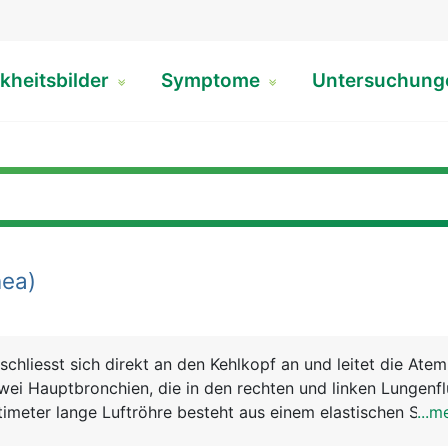
kheitsbilder
Symptome
Untersuchun
ea)
schliesst sich direkt an den Kehlkopf an und leitet die Ateml
 zwei Hauptbronchien, die in den rechten und linken Lungenfl
timeter lange Luftröhre besteht aus einem elastischen Schla
...m
estigkeit 16 bis 20 U-förmige Knorpelspangen sorgen. Ihr A