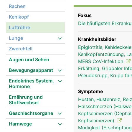
erinnert an einen Staub
Rachen
ausgekleidet, die mit f
Fokus
Kehlkopf
Fremdkörper wie Staub, 
Die häufigsten Erkran
beweglichen Flimmerhär
Luftröhre
entweder geschluckt od
Lunge
Krankheitsbilder
Epiglottitis, Kehldecke
Zwerchfell
Kehlkopfentzündung, La
Augen und Sehen
MERS CoV-Infektion
Erkältung, Grippaler Inf
Bewegungsapparat
Pseudokrupp, Krupp fal
Endokrines System,
Hormone
Symptome
Ernährung und
Husten, Hustenreiz, Re
Stoffwechsel
Halsschmerzen (Halsw
Geschlechtsorgane
Kopfschmerzen (Cephalg
Kopfschmerzen)
Harnwege
Müdigkeit (Erschöpfung