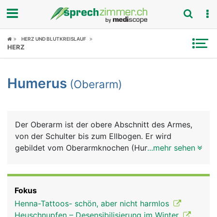
Fokus
HERZ UND BLUTKREISLAUF
HERZ
Krankheitsbilder
Humerus
(Oberarm)
Symptome
Untersuchungen
Der Oberarm ist der obere Abschnitt des Armes,
News
von der Schulter bis zum Ellbogen. Er wird
gebildet vom Oberarmknochen (Humerus), der von
...mehr sehen
Ratgeber
Muskeln, Blutgefässen und Nerven umgeben ist.
Die meisten Oberarmmuskeln ziehen vom
Rubriken
Schulterblatt kommend über den Oberarm zum
Fokus
Unterarm. Die wichtigsten sind der Bizeps auf der
Henna-Tattoos- schön, aber nicht harmlos
Vorderseite und der Trizeps auf der Hinterseite,
Heuschnupfen – Desensibilisierung im Winter