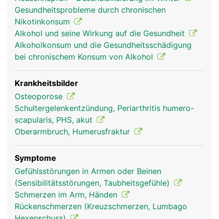
die den Unterarm beugen und strecken.
Gesundheitsprobleme durch chronischen
Nikotinkonsum
Alkohol und seine Wirkung auf die Gesundheit
Alkoholkonsum und die Gesundheitsschädigung
bei chronischem Konsum von Alkohol
Krankheitsbilder
Osteoporose
Schultergelenkentzündung, Periarthritis humero-
scapularis, PHS, akut
Humerus Frau
Humerus Mann
Oberarmbruch, Humerusfraktur
Symptome
Gefühlsstörungen in Armen oder Beinen
(Sensibilitätsstörungen, Taubheitsgefühle)
Schmerzen im Arm, Händen
Rückenschmerzen (Kreuzschmerzen, Lumbago
Hexenschuss)