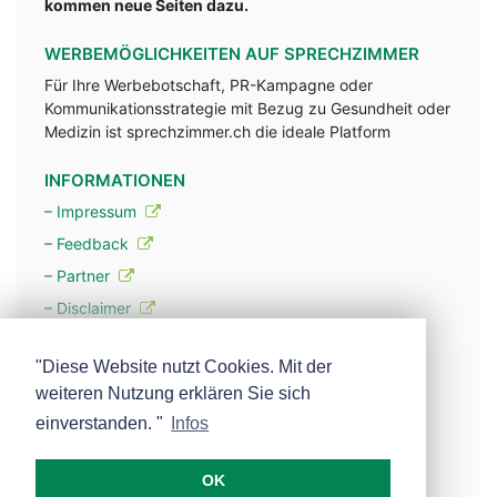
kommen neue Seiten dazu.
WERBEMÖGLICHKEITEN AUF SPRECHZIMMER
Für Ihre Werbebotschaft, PR-Kampagne oder
Kommunikationsstrategie mit Bezug zu Gesundheit oder
Medizin ist sprechzimmer.ch die ideale Platform
INFORMATIONEN
– Impressum
– Feedback
– Partner
– Disclaimer
– Datenschutzerklärung / Privacy Policy
"Diese Website nutzt Cookies. Mit der
weiteren Nutzung erklären Sie sich
– Werbung
einverstanden. "
Infos
– Mehr über unsere Experten
OK