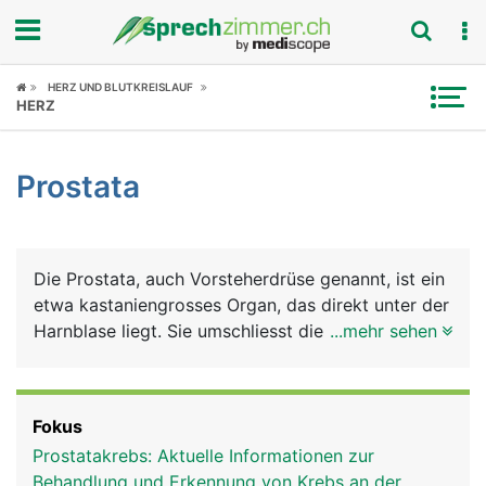
Fokus
HERZ UND BLUTKREISLAUF
HERZ
Krankheitsbilder
Prostata
Symptome
Untersuchungen
Die Prostata, auch Vorsteherdrüse genannt, ist ein
News
etwa kastaniengrosses Organ, das direkt unter der
Harnblase liegt. Sie umschliesst die Harnröhre
...mehr sehen
Ratgeber
ringförmig. Sie besteht aus vielen Einzeldrüsen
deren Ausführungsgänge in die Harnröhre münden.
Rubriken
Die Vorsteherdrüse gehört, genau wie Hoden,
Fokus
Nebenhoden und Samenleiter, zu den
Prostatakrebs: Aktuelle Informationen zur
Geschlechtsorganen des Mannes.
Behandlung und Erkennung von Krebs an der