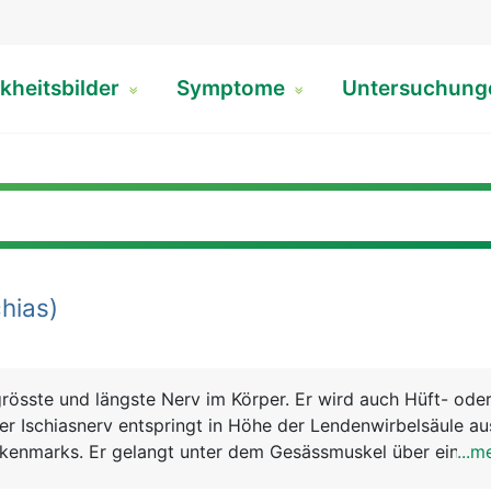
kheitsbilder
Symptome
Untersuchun
hias)
 grösste und längste Nerv im Körper. Er wird auch Hüft- ode
er Ischiasnerv entspringt in Höhe der Lendenwirbelsäule a
kenmarks. Er gelangt unter dem Gesässmuskel über eine Ö
...m
ckseite des Beines und zieht bis zu den Zehen. In Höhe d