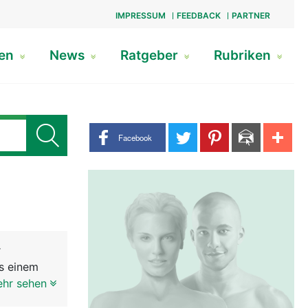
IMPRESSUM
FEEDBACK
PARTNER
gen
News
Ratgeber
Rubriken
Share buttons
Facebook
r
us einem
ffnung im
ehr sehen
er