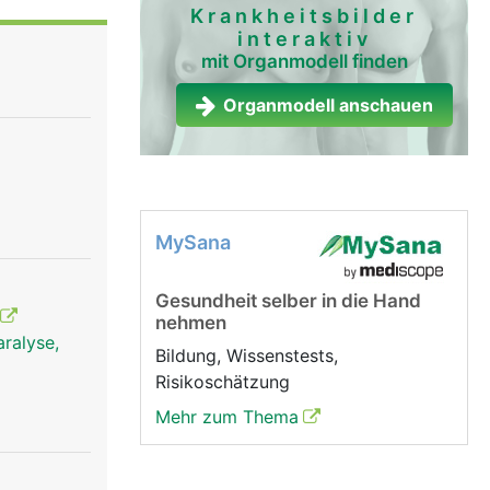
 leitet
Krankheitsbilder
interaktiv
ehirn und
mit Organmodell finden
d Füsse.
Organmodell anschauen
MySana
Gesundheit selber in die Hand
nehmen
ralyse,
Bildung, Wissenstests,
Risikoschätzung
Mehr zum Thema