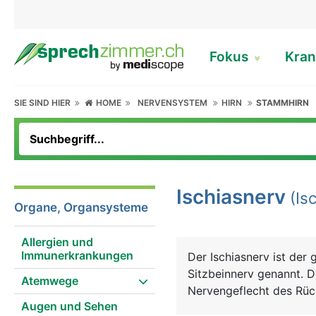
Fokus
Kran
SIE SIND HIER
HOME
NERVENSYSTEM
HIRN
STAMMHIRN
Ischiasnerv
(Isc
Organe, Organsysteme
Allergien und
Immunerkrankungen
Der Ischiasnerv ist der
Sitzbeinnerv genannt. D
Atemwege
Nervengeflecht des Rüc
Augen und Sehen
Beckenknochen an die Rü