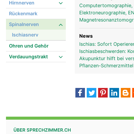
Hirnnerven
Computertomographie,
Elektroneurographie, 
Rückenmark
Magnetresonanztomog
Spinalnerven
ischiasnerv frau
Ischiasnerv
News
Ischias: Sofort Operier
Ohren und Gehör
Ischiasbeschwerden: Kor
Verdauungstrakt
Akupunktur hilft bei v
Pflanzen-Schmerzmittel
ÜBER SPRECHZIMMER.CH