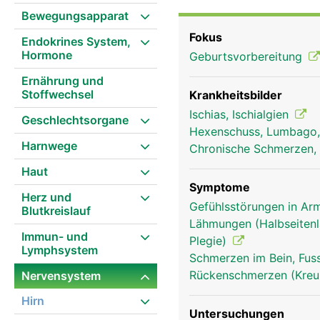
Kniekehle teilt er sich 
Bewegungsapparat
einerseits Schmerz- un
Fokus
Endokrines System,
andererseits Bewegungs
Hormone
Geburtsvorbereitung
Schäden des Ischiasner
Muskelschwächen bzw. 
Ernährung und
Stoffwechsel
Krankheitsbilder
Ischias, Ischialgien
Geschlechtsorgane
Hexenschuss, Lumbago
Harnwege
Chronische Schmerzen, 
Haut
Symptome
Herz und
Gefühlsstörungen in Arm
Blutkreislauf
Lähmungen (Halbseitenl
Immun- und
Plegie)
Lymphsystem
Schmerzen im Bein, Fus
Rückenschmerzen (Kre
Nervensystem
Hirn
Untersuchungen