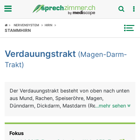
Fokus
NERVENSYSTEM
HIRN
STAMMHIRN
Krankheitsbilder
Verdauungstrakt
(Magen-Darm-
Symptome
Trakt)
Untersuchungen
News
Der Verdauungstrakt besteht von oben nach unten
aus Mund, Rachen, Speiseröhre, Magen,
Ratgeber
Dünndarm, Dickdarm, Mastdarm (Rektum) und
...mehr sehen
Anus (After). Zum Verdauungssystem gehören
Rubriken
ausserdem die Bauchspeicheldrüse, die Leber und
die Gallenblase. Im Mund wird die Nahrung mit den
Fokus
Zähnen zerkleinert und mit dem Sekret der