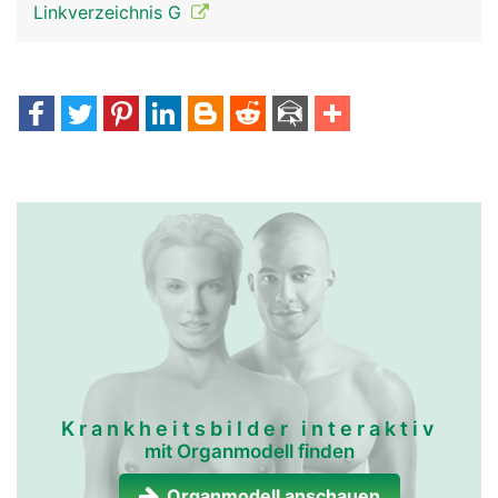
Linkverzeichnis G
Krankheitsbilder interaktiv
mit Organmodell finden
Organmodell anschauen