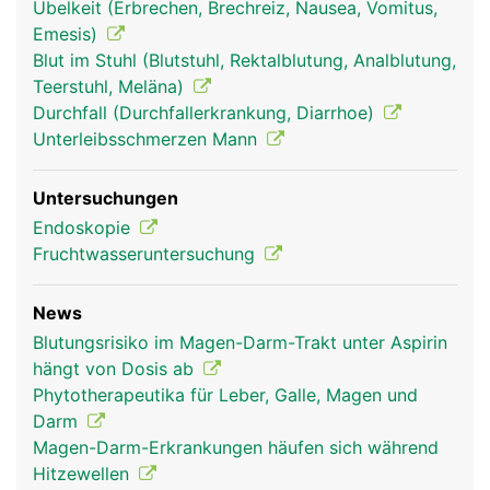
Übelkeit (Erbrechen, Brechreiz, Nausea, Vomitus,
Emesis)
Blut im Stuhl (Blutstuhl, Rektalblutung, Analblutung,
Teerstuhl, Meläna)
Durchfall (Durchfallerkrankung, Diarrhoe)
Unterleibsschmerzen Mann
verdauungstrakt
verdauungstrakt
Kopf Links Frau
Untersuchungen
frau
mann
Endoskopie
Fruchtwasseruntersuchung
News
Blutungsrisiko im Magen-Darm-Trakt unter Aspirin
hängt von Dosis ab
Phytotherapeutika für Leber, Galle, Magen und
Darm
Magen-Darm-Erkrankungen häufen sich während
Kopf Links Mann
Hitzewellen