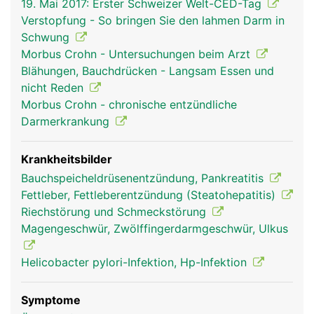
19. Mai 2017: Erster Schweizer Welt-CED-Tag
Speicheldrüsen vermischt. Der Speichel macht
Verstopfung - So bringen Sie den lahmen Darm in
feste Bissen gleitfähig und leitet die Verdauung
Schwung
der zuckerhaltigen Lebensmittel (Kohlenhydrate)
Morbus Crohn - Untersuchungen beim Arzt
ein. In Magen und Darm wird die Nahrung weiter
Blähungen, Bauchdrücken - Langsam Essen und
aufgespalten ("verdaut"). Dabei helfen die
nicht Reden
Verdauungssäfte der Bauchspeicheldrüse und die
Morbus Crohn - chronische entzündliche
Galle aus der Leber. Wichtige Nährstoffe werden
Darmerkrankung
vom Darm über die Schleimhaut ins Blut
aufgenommen und gelangen über die Pfortader in
die Leber, dem wichtigsten Stoffwechselorgan im
Krankheitsbilder
Körper, wo sie gespeichert und weiter verarbeitet
Bauchspeicheldrüsenentzündung, Pankreatitis
werden. Unverdauliche Nahrungsbestandteile
Fettleber, Fettleberentzündung (Steatohepatitis)
werden als Stuhl aus dem Körper ausgeschieden.
Riechstörung und Schmeckstörung
Der Darminhalt wird dabei durch kräftige,
Magengeschwür, Zwölffingerdarmgeschwür, Ulkus
wellenförmige Darmbewegungen (Peristaltik)
durch den Verdauungstrakt transportiert.
Helicobacter pylori-Infektion, Hp-Infektion
Symptome