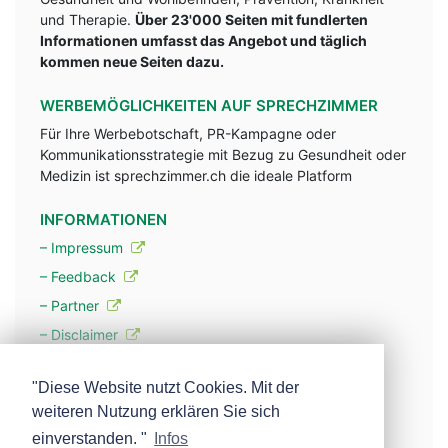
und Therapie.
Über 23'000 Seiten mit fundlerten
Informationen umfasst das Angebot und täglich
kommen neue Seiten dazu.
WERBEMÖGLICHKEITEN AUF SPRECHZIMMER
Für Ihre Werbebotschaft, PR-Kampagne oder
Kommunikationsstrategie mit Bezug zu Gesundheit oder
Medizin ist sprechzimmer.ch die ideale Platform
INFORMATIONEN
– Impressum
– Feedback
– Partner
– Disclaimer
– Datenschutzerklärung / Privacy Policy
"Diese Website nutzt Cookies. Mit der
weiteren Nutzung erklären Sie sich
– Werbung
einverstanden. "
Infos
– Mehr über unsere Experten