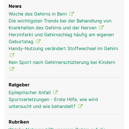
News
Woche des Gehirns in Bern
Die wichtigsten Trends bei der Behandlung von
Krankheiten des Gehirns und der Nerven
hirn frau
hirn mann
kopf Links Frau
Herzinfarkt und Gehirnschlag häufig am eigenen
Geburtstag
Handy-Nutzung verändert Stoffwechsel im Gehirn
Kein Sport nach Gehirnerschütterung bei Kindern
Ratgeber
Epileptischer Anfall
Sportverletzungen - Erste Hilfe, wie wird
kopf Links Mann
untersucht und wie behandelt?
Rubriken