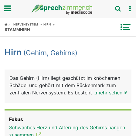
Fokus
NERVENSYSTEM
HIRN
STAMMHIRN
Krankheitsbilder
Hirn
(Gehirn, Gehirns)
Symptome
Untersuchungen
Das Gehirn (Hirn) liegt geschützt im knöchernen
News
Schädel und gehört mit dem Rückenmark zum
zentralen Nervensystem. Es besteht grob aus
...mehr sehen
Ratgeber
Grosshirn, Zwischenhirn, Mittelhirn, Kleinhirn und
Stammhirn. Im Gehirn treffen alle Informationen
Rubriken
und Reize aus dem Körper und aus der Aussenwelt
Fokus
(Sinneseindrücke) zusammen, werden verarbeitet
Schwaches Herz und Alterung des Gehirns hängen
und lösen entsprechende Reaktionen aus.
zusammen