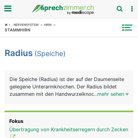
Fokus
NERVENSYSTEM
HIRN
STAMMHIRN
Krankheitsbilder
Radius
(Speiche)
Symptome
Untersuchungen
Die Speiche (Radius) ist der auf der Daumenseite
News
gelegene Unterarmknochen. Der Radius bildet
zusammen mit den Handwurzelknochen den
...mehr sehen
Ratgeber
grössten Teil des Handgelenks, am Ellbogengelenk
hat sie nur einen kleinen Anteil. Der Radiusbruch
Rubriken
ist der häufigste Knochenbruch überhaupt.
Fokus
Übertragung von Krankheitserregern durch Zecken