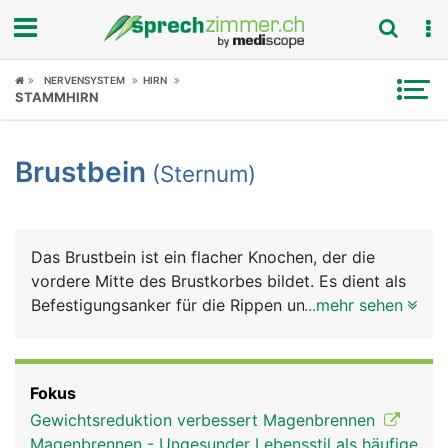
Fokus
NERVENSYSTEM
HIRN
STAMMHIRN
Krankheitsbilder
Brustbein
(Sternum)
Symptome
Untersuchungen
Das Brustbein ist ein flacher Knochen, der die
News
vordere Mitte des Brustkorbes bildet. Es dient als
Befestigungsanker für die Rippen und für
...mehr sehen
Ratgeber
verschiedene Muskeln, unter anderem für die
Bauchmuskulatur. Ausserdem schützt es das
Rubriken
teilweise dahinter liegende Herz.
Fokus
Gewichtsreduktion verbessert Magenbrennen
Magenbrennen - Ungesunder Lebensstil als häufige