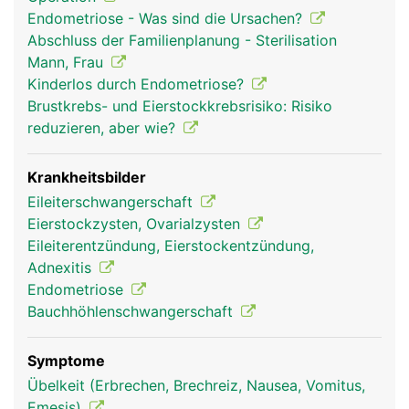
Trichter mit 1-2 Zentimeter langen Fransen
Endometriose - Was sind die Ursachen?
(Fimbrien). Bei der gebärfähigen Frau wird alle 4
Abschluss der Familienplanung - Sterilisation
Wochen von den Eierstöcken eine
Mann, Frau
befruchtungsfähige Eizelle ausgestossen, die vom
Kinderlos durch Endometriose?
Trichter eines Eileiters aufgefangen und von den
Brustkrebs- und Eierstockkrebsrisiko: Risiko
Fimbrien in die Öffnung des jeweiligen Eileiters
reduzieren, aber wie?
weitergeleitet wird. Die Schleimhaut der Eileiter
besitzt feine Flimmerhärchen zum Transport der
Eizelle in die Gebärmutter. Falls zu diesem
Krankheitsbilder
Zeitpunkt männliche Spermien an Ort und Stelle
Eileiterschwangerschaft
sind, erfolgt im Eileiter die Befruchtung der Eizelle.
Eierstockzysten, Ovarialzysten
Eileiterentzündung, Eierstockentzündung,
Adnexitis
Endometriose
Bauchhöhlenschwangerschaft
Symptome
Übelkeit (Erbrechen, Brechreiz, Nausea, Vomitus,
Emesis)