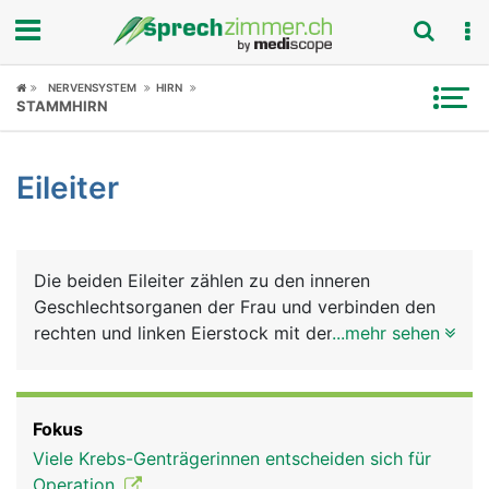
Fokus
NERVENSYSTEM
HIRN
STAMMHIRN
Krankheitsbilder
Eileiter
Symptome
Untersuchungen
Die beiden Eileiter zählen zu den inneren
News
Geschlechtsorganen der Frau und verbinden den
rechten und linken Eierstock mit dem oberen Rand
...mehr sehen
Ratgeber
der Gebärmutter. In den Eierstöcken reifen die Eier
heran, die über die Eileiter in die Gebärmutter
Rubriken
transportiert werden. Die etwa 15 Zentimeter
Fokus
langen Eileiter sind aber nicht im direkten Kontakt
Viele Krebs-Genträgerinnen entscheiden sich für
mit den Eierstöcken sondern bilden eine Art
Operation