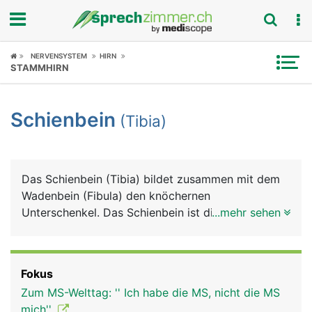
Fokus
NERVENSYSTEM
HIRN
STAMMHIRN
Krankheitsbilder
Schienbein
(Tibia)
Symptome
Untersuchungen
Das Schienbein (Tibia) bildet zusammen mit dem
News
Wadenbein (Fibula) den knöchernen
Unterschenkel. Das Schienbein ist dicker und
...mehr sehen
Ratgeber
stärker als das Wadenbein. Es besteht von oben
nach unten aus einem Kopf, der zwei Knochenteile
Rubriken
mit Gelenkflächen für das Kniegelenk bildet, einem
Fokus
langen Schaft dessen Vorderseite direkt unter der
Zum MS-Welttag: '' Ich habe die MS, nicht die MS
Haut liegt, und einem unteren Ende, das den
mich''