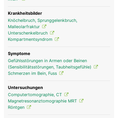
Innenknöchel bildet und Teil des oberen
Sprunggelenks ist.
Krankheitsbilder
Knöchelbruch, Sprunggelenkbruch,
Malleolarfraktur
Unterschenkelbruch
Kompartmentsyndrom
Symptome
Gefühlsstörungen in Armen oder Beinen
(Sensibilitätsstörungen, Taubheitsgefühle)
Schienbein Frau
Schienbein Mann
Schmerzen im Bein, Fuss
Untersuchungen
Computertomographie, CT
Magnetresonanztomographie MRT
Röntgen