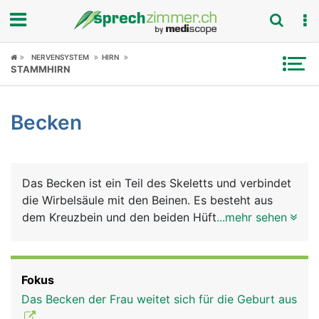
Fokus
NERVENSYSTEM
HIRN
STAMMHIRN
Krankheitsbilder
Becken
Symptome
Untersuchungen
Das Becken ist ein Teil des Skeletts und verbindet
News
die Wirbelsäule mit den Beinen. Es besteht aus
dem Kreuzbein und den beiden Hüftbeinen mit
...mehr sehen
Ratgeber
deren 3 Anteilen Darmbein, Sitzbein und
Schambein und bildet eine ringförmige Einheit.
Rubriken
Deshalb wird das Becken auch als Beckenring
Fokus
oder Beckengürtel bezeichnet. Über diesen festen
Das Becken der Frau weitet sich für die Geburt aus
und stabilen Ring wird das Körpergewicht