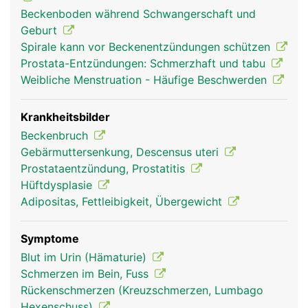
gleichmässig auf die Oberschenkelknochen verteilt
Beckenboden während Schwangerschaft und
und dadurch die aufrechte Haltung und ein
Geburt
sicherer Stand ermöglicht. Wirbelsäule, Becken
Spirale kann vor Beckenentzündungen schützen
und Beine sind durch viele verschiedene Bänder
Prostata-Entzündungen: Schmerzhaft und tabu
und Muskeln miteinander verbunden. Sie geben
Weibliche Menstruation - Häufige Beschwerden
dem Beckengürtel zusätzliche Festigkeit und
Stabilität und ermöglichen die Bewegung der
Beine. Das Becken ist über das Hüftgelenk mit
Krankheitsbilder
dem Oberschenkelknochen verbunden. Im
Beckenbruch
Beckenraum befindet sich ausserdem die
Gebärmuttersenkung, Descensus uteri
Beckenorgane: Blase, Mastdarm und die Mehrzahl
Prostataentzündung, Prostatitis
der Geschlechtsorgane. Frauen haben im Vergleich
Hüftdysplasie
zu Männern ein breiteres Becken und einen
Adipositas, Fettleibigkeit, Übergewicht
grösseren Beckenausgang um ein Kind gebären zu
können.
Symptome
Blut im Urin (Hämaturie)
Schmerzen im Bein, Fuss
Rückenschmerzen (Kreuzschmerzen, Lumbago
Hexenschuss)