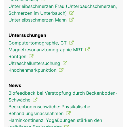
Unterleibsschmerzen Frau (Unterbauchschmerzen,
Schmerzen im Unterbauch)
Unterleibsschmerzen Mann
Untersuchungen
Becken Frau
Becken Mann
Computertomographie, CT
Magnetresonanztomographie MRT
Röntgen
Ultraschalluntersuchung
Knochenmarkpunktion
News
Biofeedback bei Verstopfung durch Beckenboden-
Schwäche
Beckenbodenschwäche: Physikalische
Behandlungsmassnahmen
Harninkontinenz: Yogaübungen stärken den