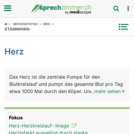
Fokus
NERVENSYSTEM
HIRN
STAMMHIRN
Krankheitsbilder
Herz
Symptome
Untersuchungen
Das Herz ist die zentrale Pumpe für den
News
Blutkreislauf und pumpt das gesamte Blut pro Tag
etwa 1000 Mal durch den Köper. Unermüdlich
...mehr sehen
Ratgeber
schlägt das Herz etwa 3 Milliarden Mal im Verlauf
eines durchschnittlichen Menschenlebens. Bei der
Rubriken
Versorgung des Körpers mit dem
Fokus
lebensnotwendigen Sauerstoff bilden Herz und
Herz-Herzkreislauf- Image
Lunge eine funktionelle Einheit. Man kann sich das
Herzinfarkt ausgelöst durch starke