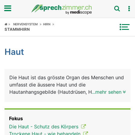
Fokus
NERVENSYSTEM
HIRN
STAMMHIRN
Krankheitsbilder
Haut
Symptome
Untersuchungen
Die Haut ist das grösste Organ des Menschen und
News
umfasst die äussere Haut und die
Hautanhangsgebilde (Hautdrüsen, Haare, Nägel).
...mehr sehen
Ratgeber
Auch die sichtbaren Schleimhäute von Mund,
Nase, Genitalien und After gehören zur Haut. Die
Rubriken
äussere Haut besteht grob aus drei Schichten:
Fokus
Oberhaut (Epidermis), Lederhaut (Dermis) und
Die Haut - Schutz des Körpers
Unterhaut (Subkutis). Zu den Hauptaufgaben der
Trockene Haut - wie behandeln