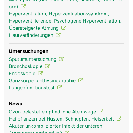
ore)
Hyperventilation, Hyperventilationssyndrom,
Hyperventilierende, Psychogene Hyperventilation,
Übersteigerte Atmung
Hautveränderungen
Atemwege Frau
Atemwege Mann
Atemwege Mann
Untersuchungen
Kopf Links
Sputumuntersuchung
Bronchoskopie
Endoskopie
Ganzkörperplethysmographie
Lungenfunktionstest
News
Ozon belastet empfindliche Atemwege
Heilpflanzen bei Husten, Schnupfen, Heiserkeit
Atemwege Frau
Akuter unkomplizierter Infekt der unteren
Kopf Links