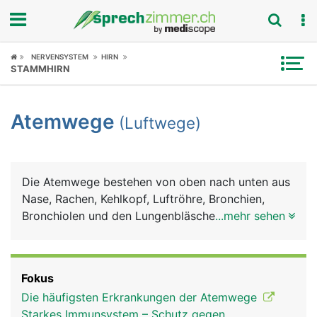
Fokus
NERVENSYSTEM
HIRN
STAMMHIRN
Krankheitsbilder
Atemwege
(Luftwege)
Symptome
Untersuchungen
Die Atemwege bestehen von oben nach unten aus
News
Nase, Rachen, Kehlkopf, Luftröhre, Bronchien,
Bronchiolen und den Lungenbläschen, in denen der
...mehr sehen
Ratgeber
Gasaustausch (Sauerstoff, Kohlendioxid) zwischen
Luft und Blut stattfinden. Bis zum Beginn der
Rubriken
Luftröhre werden die Atemwege als obere
Fokus
Atemwege bezeichnet, von der Luftröhre abwärts
Die häufigsten Erkrankungen der Atemwege
als untere Atemwege. Auf dem Weg zur Lunge
Starkes Immunsystem – Schutz gegen