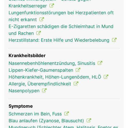
wird die Luft erwärmt, angefeuchtet und gereinigt.
Krankheitserreger
Dies erfolgt über die gut durchbluteten
Lungenfunktionsstörungen bei Herzpatienten oft
Schleimhäute der Atemwege, die mit feinsten
nicht erkannt
Flimmerhärchen ausgestattet sind. Je kälter die
E-Zigaretten schädigen die Schleimhaut in Mund
Luft, desto stärker wird die Schleimhaut zur
und Rachen
Erwärmung durchblutet. Die Schleimhaut fängt
Herzstillstand: Erste Hilfe und Wiederbelebung
ausserdem kleinste eingeatmete Partikel ab (z.B.
Staub, Pollen, Bakterien) und die beweglichen
Flimmerhärchen transportieren den Schleim zurück
Krankheitsbilder
in den Rachen wo er entweder geschluckt oder
Nasennebenhöhlenentzündung, Sinusitis
ausgehustet wird. Zusätzlich zur Reinigung wird
Lippen-Kiefer-Gaumenspalten
die Atemluft durch die Schleimhaut angefeuchtet.
Höhenkrankheit, Höhen-Lungenödem, HLÖ
Flimmerhärchen und Schleimhaut sind sehr
Allergie, Überempfindlichkeit
empfindlich und werden durch Reize wie Rauchen,
Nasenpolypen
Luftverschmutzung oder chronische Entzündungen
dauerhaft geschädigt.
Symptome
Schmerzen im Bein, Fuss
Blau anlaufen (Zyanose, Blausucht)
Mundgeruch (Schlechter Atem, Halitosis, Foetor ex