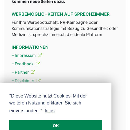
kommen neue Seiten dazu.
WERBEMÖGLICHKEITEN AUF SPRECHZIMMER
Für Ihre Werbebotschaft, PR-Kampagne oder
Kommunikationsstrategie mit Bezug zu Gesundheit oder
Medizin ist sprechzimmer.ch die ideale Platform
INFORMATIONEN
– Impressum
– Feedback
– Partner
– Disclaimer
– Datenschutzerklärung / Privacy Policy
"Diese Website nutzt Cookies. Mit der
weiteren Nutzung erklären Sie sich
– Werbung
einverstanden. "
Infos
– Mehr über unsere Experten
OK