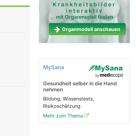
Krankheitsbilder
interaktiv
mit Organmodell finden
den und die
er
Organmodell anschauen
MySana
Gesundheit selber in die Hand
nehmen
Bildung, Wissenstests,
Risikoschätzung
Mehr zum Thema