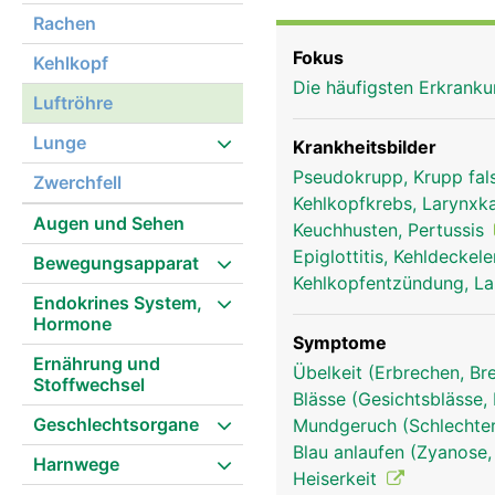
erinnert an einen Staub
Rachen
ausgekleidet, die mit f
Fokus
Kehlkopf
Fremdkörper wie Staub, 
Die häufigsten Erkran
beweglichen Flimmerhär
Luftröhre
entweder geschluckt od
Lunge
Krankheitsbilder
Pseudokrupp, Krupp fal
Zwerchfell
Kehlkopfkrebs, Larynx
Augen und Sehen
Keuchhusten, Pertussis
Epiglottitis, Kehldecke
Bewegungsapparat
Kehlkopfentzündung, La
Endokrines System,
Hormone
Symptome
Ernährung und
Übelkeit (Erbrechen, Br
Stoffwechsel
Blässe (Gesichtsblässe,
Geschlechtsorgane
Mundgeruch (Schlechter 
Blau anlaufen (Zyanose,
Harnwege
Heiserkeit