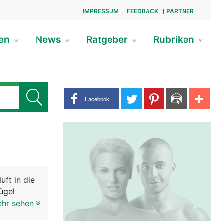
IMPRESSUM
FEEDBACK
PARTNER
gen
News
Ratgeber
Rubriken
Share buttons
Facebook
uft in die
ügel
uch, für
ehr sehen
ussehen