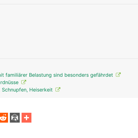
Luftröhre Mann
Luftröhre Fra
t familiärer Belastung sind besonders gefährdet
 Erdnüsse
, Schnupfen, Heiserkeit