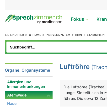
Fokus
Kran
SIE SIND HIER
HOME
NERVENSYSTEM
HIRN
STAMMHIRN
Luftröhre
(Trach
Organe, Organsysteme
Allergien und
Immunerkrankungen
Die Luftröhre (Trachea) 
Lunge. Sie teilt sich in
Atemwege
führen. Die etwa 12 Zen
Nase
dessen Stabilität und F