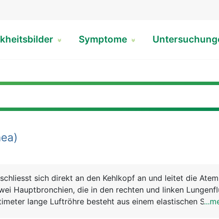
kheitsbilder
Symptome
Untersuchun
ea)
schliesst sich direkt an den Kehlkopf an und leitet die Ateml
 zwei Hauptbronchien, die in den rechten und linken Lungenfl
timeter lange Luftröhre besteht aus einem elastischen Schla
...m
estigkeit 16 bis 20 U-förmige Knorpelspangen sorgen. Ihr A