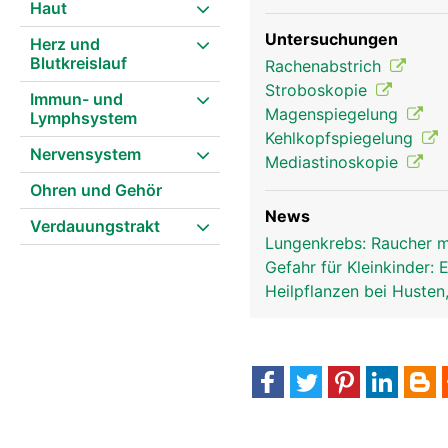
Haut
Untersuchungen
Herz und
Blutkreislauf
Rachenabstrich
Luftröhre Frau
Stroboskopie
Immun- und
Magenspiegelung
Lymphsystem
Kehlkopfspiegelung
Nervensystem
Mediastinoskopie
Ohren und Gehör
News
Verdauungstrakt
Lungenkrebs: Raucher mi
Gefahr für Kleinkinder:
Heilpflanzen bei Husten