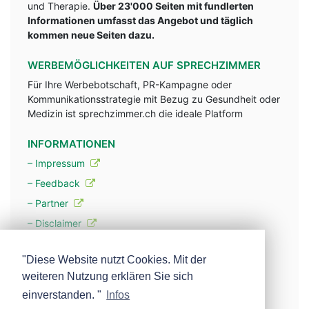
und Therapie.
Über 23'000 Seiten mit fundlerten
Informationen umfasst das Angebot und täglich
kommen neue Seiten dazu.
WERBEMÖGLICHKEITEN AUF SPRECHZIMMER
Für Ihre Werbebotschaft, PR-Kampagne oder
Kommunikationsstrategie mit Bezug zu Gesundheit oder
Medizin ist sprechzimmer.ch die ideale Platform
INFORMATIONEN
– Impressum
– Feedback
– Partner
– Disclaimer
– Datenschutzerklärung / Privacy Policy
"Diese Website nutzt Cookies. Mit der
weiteren Nutzung erklären Sie sich
– Werbung
einverstanden. "
Infos
– Mehr über unsere Experten