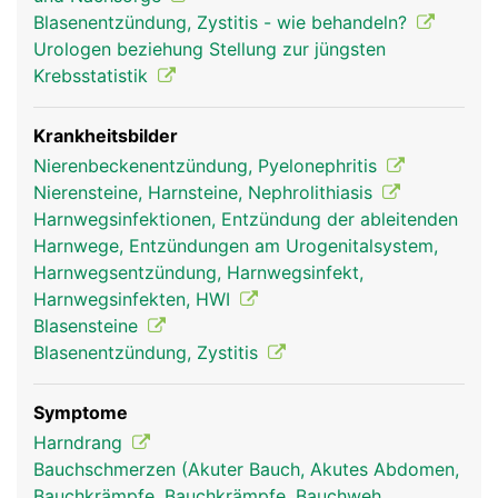
Hinterseite der Blasenwand und ist so angelegt,
Blasenentzündung, Zystitis - wie behandeln?
dass sie wie ein Ventil funktioniert, damit der Urin
Urologen beziehung Stellung zur jüngsten
nicht in Richtung Nieren zurückfliessen kann.
Krebsstatistik
Krankheitsbilder
Nierenbeckenentzündung, Pyelonephritis
Nierensteine, Harnsteine, Nephrolithiasis
Harnwegsinfektionen, Entzündung der ableitenden
Harnwege, Entzündungen am Urogenitalsystem,
Harnwegsentzündung, Harnwegsinfekt,
Harnwegsinfekten, HWI
Blasensteine
Blasenentzündung, Zystitis
Symptome
Harndrang
Bauchschmerzen (Akuter Bauch, Akutes Abdomen,
Bauchkrämpfe, Bauchkrämpfe, Bauchweh,