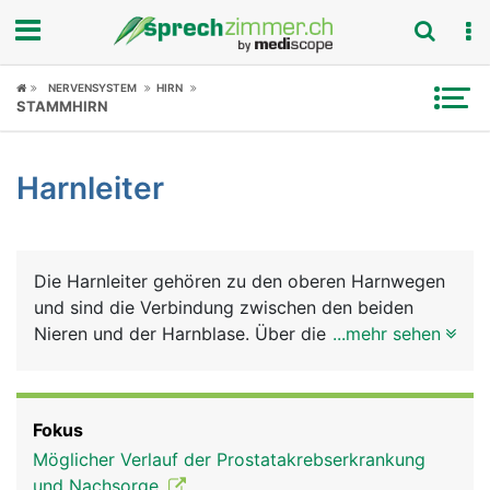
Fokus
NERVENSYSTEM
HIRN
STAMMHIRN
Krankheitsbilder
Harnleiter
Symptome
Untersuchungen
Die Harnleiter gehören zu den oberen Harnwegen
News
und sind die Verbindung zwischen den beiden
Nieren und der Harnblase. Über die Harnleiter
...mehr sehen
Ratgeber
fliesst der in den Nieren gebildete Harn in die
Blase. Die Harnleiter sind etwa 30 Zentimeter
Rubriken
lange, bleistiftdicke Muskelschläuche, die den
Fokus
Harn durch wellenförmige Bewegungen in die
Möglicher Verlauf der Prostatakrebserkrankung
Blase befördern. Die Mündungsstelle liegt an der
und Nachsorge