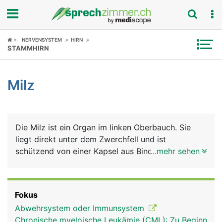
Fokus
NERVENSYSTEM
HIRN
STAMMHIRN
Krankheitsbilder
Milz
Symptome
Untersuchungen
Die Milz ist ein Organ im linken Oberbauch. Sie
News
liegt direkt unter dem Zwerchfell und ist
schützend von einer Kapsel aus Bindegewebe
...mehr sehen
Ratgeber
umhüllt (Milzkapsel). Sie hat zwei Hauptaufgaben:
In ihr reifen bestimmte weisse Blutkörperchen zu
Rubriken
Abwehrzellen des Immunsystems heran, die
Fokus
sogenannten B- und T-Lymphozyten, die als
Abwehrsystem oder Immunsystem
"Killerzellen" Fremdstoffe wie Bakterien und Viren
Chronische myeloische Leukämie (CML): Zu Beginn