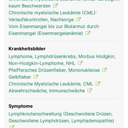
erkennen und vernichten können. Ausserdem
kaum Beschwerden
werden in der Milz überalterte rote Blutkörperchen
Chronische myeloische Leukämie (CML):
(Erythrozyten) und Blutplättchen (Thrombozyten)
Verlaufskontrollen, Nachsorge
aussortiert und abgebaut.
Vom Eisenmangel bis zur Blutarmut durch
Eisenmangel (Eisenmangelanämie)
Krankheitsbilder
Lymphome, Lymphdrüsenkrebs, Morbus Hodgkin,
Non-Hodgkin-Lymphome, NHL
Pfeiffersches Drüsenfieber, Mononukleose
Gelbfieber
Chronische Myeloische Leukämie, CML
Abwehrschwäche, Immunschwäche
milz frau
milz mann
Symptome
Lymphknotenschwellung (Geschwollene Drüsen,
Geschwollene Lymphdrüsen, Lymphadenopathie)