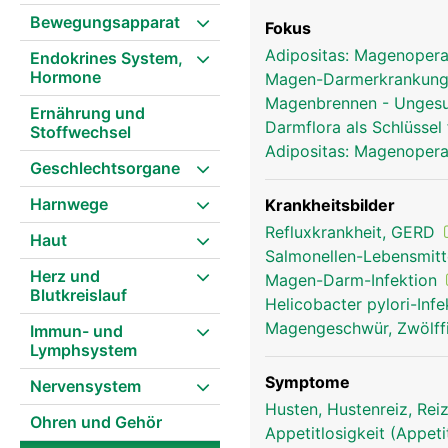
Bewegungsapparat
Fokus
Adipositas: Magenopera
Endokrines System,
Hormone
Magen-Darmerkrankunge
Magenbrennen - Ungesun
Ernährung und
Darmflora als Schlüsse
Stoffwechsel
Adipositas: Magenopera
Geschlechtsorgane
Harnwege
Krankheitsbilder
Refluxkrankheit, GERD
Haut
Salmonellen-Lebensmitte
Herz und
Magen-Darm-Infektion
Blutkreislauf
Helicobacter pylori-Infe
Magengeschwür, Zwölff
Immun- und
Lymphsystem
Symptome
Nervensystem
Husten, Hustenreiz, Re
Ohren und Gehör
Appetitlosigkeit (Appeti