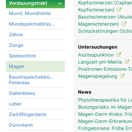
Kopfschmerzen (Cephalg
Verdauungstrakt
Kopfschmerzen)
Mund, Mundhöhle
Bauchschmerzen (Akute
Mundspeicheldrüsen
Magenschmerzen)
Schluckstörungen (Schl
Zähne
Zunge
Untersuchungen
Aszitespunktion
Speiseröhre
Langzeit-pH-Metrie
Magen
Positronen-Emissions-
Magenspiegelung
Bauchspeicheldrüse,
Pankreas
News
Gallenblase
Phytotherapeutika für 
Leber
Blutungsrisiko im Mage
Magen-Darm-Krebs: Frü
Zwölffingerdarm
Magen-Darm-Erkrankung
Dünndarm
Frühgeborene: Frühe Er