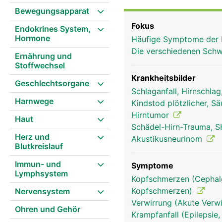
Bewegungsapparat
Fokus
Endokrines System,
Hormone
Häufige Symptome der 
Die verschiedenen Schw
Ernährung und
Stoffwechsel
Krankheitsbilder
Geschlechtsorgane
Schlaganfall, Hirnschla
Harnwege
Kindstod plötzlicher, S
Hirntumor
Haut
Schädel-Hirn-Trauma, S
Herz und
Akustikusneurinom
Blutkreislauf
Immun- und
Symptome
Lymphsystem
Kopfschmerzen (Cephalg
Kopfschmerzen)
Nervensystem
Verwirrung (Akute Verwi
Stammhirn Frau
Ohren und Gehör
Krampfanfall (Epilepsie,