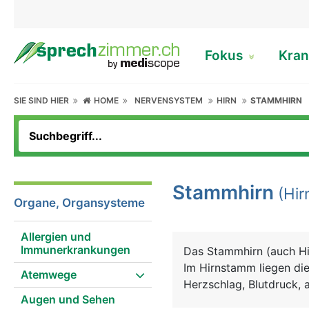
Fokus
Kran
SIE SIND HIER
HOME
NERVENSYSTEM
HIRN
STAMMHIRN
Stammhirn
(Hir
Organe, Organsysteme
Allergien und
Immunerkrankungen
Das Stammhirn (auch H
Im Hirnstamm liegen di
Atemwege
Herzschlag, Blutdruck, a
Augen und Sehen
wie Husten, Niesen und