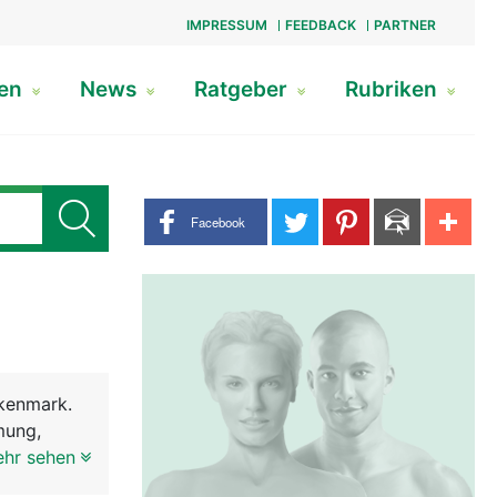
IMPRESSUM
FEEDBACK
PARTNER
gen
News
Ratgeber
Rubriken
Share buttons
Facebook
kenmark.
mung,
ie Reflexe
ehr sehen