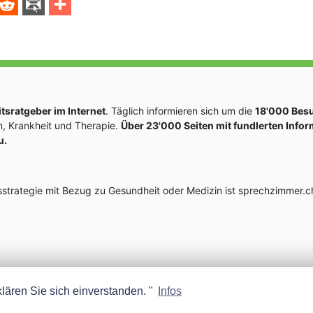
sratgeber im Internet
. Täglich informieren sich um die
18'000 Bes
, Krankheit und Therapie.
Über 23'000 Seiten mit fundlerten Info
u.
rategie mit Bezug zu Gesundheit oder Medizin ist sprechzimmer.ch
lären Sie sich einverstanden. "
Infos
MEDISCOPE AG E-MAIL:
INFO@MEDISCOPE.CH