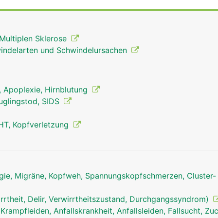
Multiplen Sklerose
indelarten und Schwindelursachen
g, Apoplexie, Hirnblutung
äuglingstod, SIDS
HT, Kopfverletzung
ie, Migräne, Kopfweh, Spannungskopfschmerzen, Cluster-
rrtheit, Delir, Verwirrtheitszustand, Durchgangssyndrom)
Stammhirn Mann
 Krampfleiden, Anfallskrankheit, Anfallsleiden, Fallsucht, Z