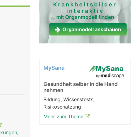
Krankheitsbilder
interaktiv
mit Organmodell finden
Organmodell anschauen
MySana
Gesundheit selber in die Hand
nehmen
Bildung, Wissenstests,
Risikoschätzung
Mehr zum Thema
uckungen,