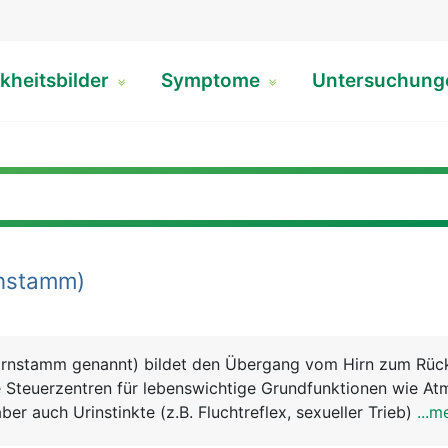
kheitsbilder
Symptome
Untersuchun
nstamm)
irnstamm genannt) bildet den Übergang vom Hirn zum Rüc
e Steuerzentren für lebenswichtige Grundfunktionen wie At
ber auch Urinstinkte (z.B. Fluchtreflex, sexueller Trieb) sow
...m
 Schlucken.