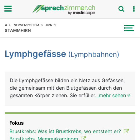
Fokus
NERVENSYSTEM
HIRN
STAMMHIRN
Krankheitsbilder
Lymphgefässe
(Lymphbahnen)
Symptome
Untersuchungen
Die Lymphgefässe bilden ein Netz aus Gefässen,
News
die gemeinsam mit den Blutgefässen durch den
gesamten Körper ziehen. Sie erfüllen drei wichtige
...mehr sehen
Ratgeber
Aufgaben: Rücktransport der Lymphflüssigkeit
(Lymphe) aus den Körpergeweben, Transport der
Rubriken
Nahrungsfette und sie sind ein Teil des
Fokus
Immunsystems. Die Lymphe ist das
Brustkrebs: Was ist Brustkrebs, wo entsteht er?
Gewebewasser, das aus den feinsten Blutgefässen
Brustkrebs, Mammakarzinom