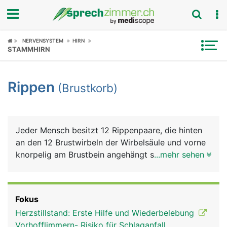
Fokus
NERVENSYSTEM
HIRN
STAMMHIRN
Krankheitsbilder
Rippen
(Brustkorb)
Symptome
Untersuchungen
Jeder Mensch besitzt 12 Rippenpaare, die hinten
News
an den 12 Brustwirbeln der Wirbelsäule und vorne
knorpelig am Brustbein angehängt sind. Nur die
...mehr sehen
Ratgeber
Elfte und Zwölfte Rippe ist kürzer und endet nicht
am Brustbein ("fliegende Rippen"). Rippen und
Rubriken
Brustbein bilden zusammen den Brustkorb, der wie
Fokus
ein "knöcherner Käfig" die Lunge und das Herz
Herzstillstand: Erste Hilfe und Wiederbelebung
schützt. Ausserdem kann der Brustkorb über die
Vorhofflimmern- Risiko für Schlaganfall