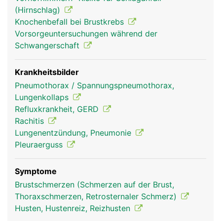
Rippengelenke und Rippenmuskulatur gehoben
(Hirnschlag)
und gesenkt werden, was eine Voraussetzung für
Knochenbefall bei Brustkrebs
die Atmung ist.
Vorsorgeuntersuchungen während der
Schwangerschaft
Krankheitsbilder
Pneumothorax / Spannungspneumothorax,
Lungenkollaps
Refluxkrankheit, GERD
Rachitis
Lungenentzündung, Pneumonie
Pleuraerguss
Rippen Frau
Rippen Mann
Symptome
Brustschmerzen (Schmerzen auf der Brust,
Thoraxschmerzen, Retrosternaler Schmerz)
Husten, Hustenreiz, Reizhusten