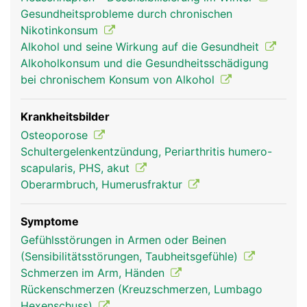
die den Unterarm beugen und strecken.
Gesundheitsprobleme durch chronischen
Nikotinkonsum
Alkohol und seine Wirkung auf die Gesundheit
Alkoholkonsum und die Gesundheitsschädigung
bei chronischem Konsum von Alkohol
Krankheitsbilder
Osteoporose
Schultergelenkentzündung, Periarthritis humero-
scapularis, PHS, akut
Humerus Frau
Humerus Mann
Oberarmbruch, Humerusfraktur
Symptome
Gefühlsstörungen in Armen oder Beinen
(Sensibilitätsstörungen, Taubheitsgefühle)
Schmerzen im Arm, Händen
Rückenschmerzen (Kreuzschmerzen, Lumbago
Hexenschuss)