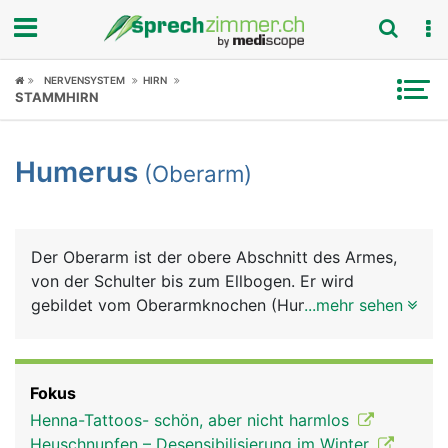
Fokus
NERVENSYSTEM
HIRN
STAMMHIRN
Krankheitsbilder
Humerus
(Oberarm)
Symptome
Untersuchungen
Der Oberarm ist der obere Abschnitt des Armes,
News
von der Schulter bis zum Ellbogen. Er wird
gebildet vom Oberarmknochen (Humerus), der von
...mehr sehen
Ratgeber
Muskeln, Blutgefässen und Nerven umgeben ist.
Die meisten Oberarmmuskeln ziehen vom
Rubriken
Schulterblatt kommend über den Oberarm zum
Fokus
Unterarm. Die wichtigsten sind der Bizeps auf der
Henna-Tattoos- schön, aber nicht harmlos
Vorderseite und der Trizeps auf der Hinterseite,
Heuschnupfen – Desensibilisierung im Winter