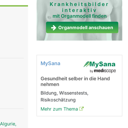
gsten
Krankheitsbilder
interaktiv
erven
mit Organmodell finden
liarden
sorgane)
Organmodell anschauen
m umsetzen.
he
er Arme
MySana
sitzt zwei
 der
Gesundheit selber in die Hand
chzeitige
nehmen
und
Bildung, Wissenstests,
ermitteln.
Risikoschätzung
enzellen
Mehr zum Thema
xone
Übertragung
Algurie,
tenstoffe