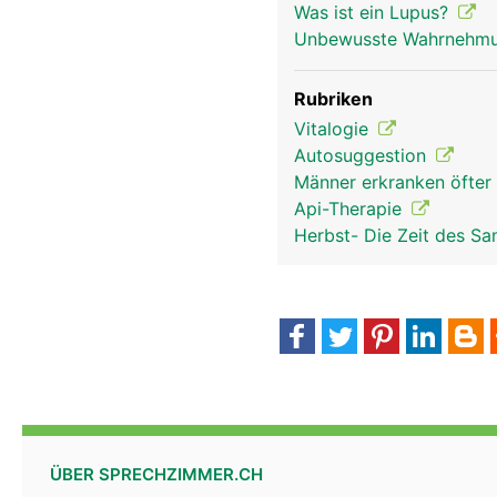
Was ist ein Lupus?
nervensystem frau
Unbewusste Wahrnehmu
Rubriken
Vitalogie
Autosuggestion
Männer erkranken öfter
Api-Therapie
Herbst- Die Zeit des S
ÜBER SPRECHZIMMER.CH
kopf Links Mann