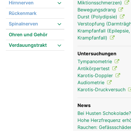
Hirnnerven
Miktionsschmerzen)
(Neurotransmitter) an 
Bewegungsdrang
Synapsen.
Rückenmark
Durst (Polydipsie)
Spinalnerven
Verstopfung (Darmträghe
Krampfanfall (Epilepsie,
Ohren und Gehör
Krampfanfall)
Verdauungstrakt
Untersuchungen
Tympanometrie
Antikörpertest
Karotis-Doppler
Audiometrie
Karotis-Druckversuch
News
Bei Husten Schokolade
Hohe Herzfrequenz erh
Rauchen: Gefässschäden