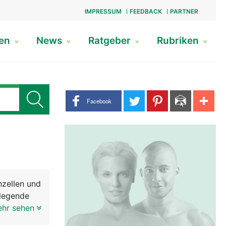
IMPRESSUM
FEEDBACK
PARTNER
gen
News
Ratgeber
Rubriken
Share buttons
Facebook
nzellen und
dlegende
e
ehr sehen
Das Gehirn