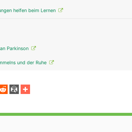
nervensystem mann
kopf Links Fr
ngen helfen beim Lernen
 an Parkinson
ammelns und der Ruhe