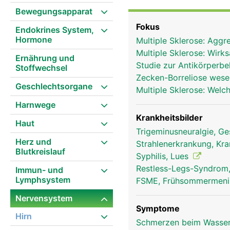
ist dabei die übergeord
Bewegungsapparat
Nervenbahnen - dem Rüc
Fokus
Endokrines System,
gehören zum peripheren
Hormone
Multiple Sklerose: Aggr
Nervenzellen, die alle
Multiple Sklerose: Wirk
erhalten, filtern, anal
Ernährung und
Studie zur Antikörperb
Stoffwechsel
Dabei werden von der Fu
Zecken-Borreliose wese
(somatische) und das un
Geschlechtsorgane
Multiple Sklerose: Welc
Nervensystem steuert a
Harnwege
und Beine. Das autonome
beeinflussbaren Körper
Krankheitsbilder
Haut
Anteile: den Sympathiku
Trigeminusneuralgie, Ge
Herz und
Sympathikus wirkt aktiv
Strahlenerkrankung, Kra
Blutkreislauf
Drosselung der Verdauu
Syphilis, Lues
Ruhezustand. Jede einz
Restless-Legs-Syndrom
Immun- und
mehrere Fortsätze, die 
Lymphsystem
FSME, Frühsommermeni
Alle Nervenzellen besi
Nervensystem
zu empfangen, aber nur 
Symptome
können über einen Meter
Hirn
Schmerzen beim Wasserl
der Signale von einer a