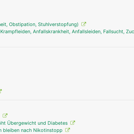
den Kontaktstellen zwischen den Nervenfortsätzen, den so
it, Obstipation, Stuhlverstopfung)
 Krampfleiden, Anfallskrankheit, Anfallsleiden, Fallsucht, Z
?
öht Übergewicht und Diabetes
 bleiben nach Nikotinstopp