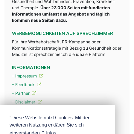
Gesundheit und Wohlbefinden, Prävention, Krankheit
und Therapie.
Über 23'000 Seiten mit fundlerten
Informationen umfasst das Angebot und täglich
kommen neue Seiten dazu.
WERBEMÖGLICHKEITEN AUF SPRECHZIMMER
Für Ihre Werbebotschaft, PR-Kampagne oder
Kommunikationsstrategie mit Bezug zu Gesundheit oder
Medizin ist sprechzimmer.ch die ideale Platform
INFORMATIONEN
– Impressum
– Feedback
– Partner
– Disclaimer
– Datenschutzerklärung / Privacy Policy
"Diese Website nutzt Cookies. Mit der
weiteren Nutzung erklären Sie sich
– Werbung
einverstanden. "
Infos