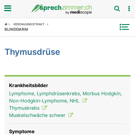
Fokus
VERDAUUNGSTRAKT
BLINDDARM
Krankheitsbilder
Thymusdrüse
Symptome
Untersuchungen
News
Krankheitsbilder
Lymphome, Lymphdrüsenkrebs, Morbus Hodgkin,
Ratgeber
Non-Hodgkin-Lymphome, NHL
Thymuskrebs
Rubriken
Muskelschwäche schwer
Symptome