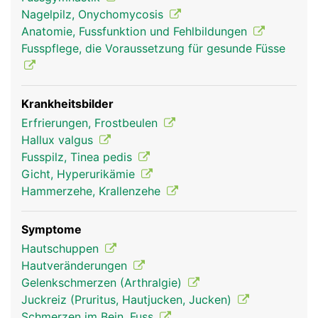
der Grosszehe und ersten Stahl wird als
Nagelpilz, Onychomycosis
Grosszehengrundgelenk bezeichnet.
Anatomie, Fussfunktion und Fehlbildungen
Fusssohlenseitig laufen zwei Sehen, am
Fusspflege, die Voraussetzung für gesunde Füsse
fussrückenseitig läuft eine Sehne, mit denen die
Zehen bewegt werden können. Die Muskeln dafür
liegen am Unterschenkel. Geschützt werden die
empfindlichen Zehenspitzen durch Zehennägel.
Krankheitsbilder
Erfrierungen, Frostbeulen
Hallux valgus
Fusspilz, Tinea pedis
Gicht, Hyperurikämie
Hammerzehe, Krallenzehe
Symptome
Hautschuppen
Hautveränderungen
Zehen Frau
Zehen Mann
Gelenkschmerzen (Arthralgie)
Juckreiz (Pruritus, Hautjucken, Jucken)
Schmerzen im Bein, Fuss