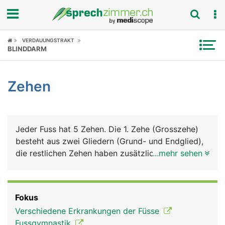
Fokus
VERDAUUNGSTRAKT
BLINDDARM
Krankheitsbilder
Zehen
Symptome
Untersuchungen
Jeder Fuss hat 5 Zehen. Die 1. Zehe (Grosszehe)
News
besteht aus zwei Gliedern (Grund- und Endglied),
die restlichen Zehen haben zusätzlich noch ein
...mehr sehen
Ratgeber
Mittelglied. Die einzelnen Zehenknochen sind
gelenkig miteinander verbunden. Das Grundglied
Rubriken
bildet ein Gelenk mit dem zugehörigen
Fokus
Mittelfussknochen, der auch als "Strahl"
Verschiedene Erkrankungen der Füsse
bezeichnet wird. Das Gelenk zwischen Grundglied
Fussgymnastik