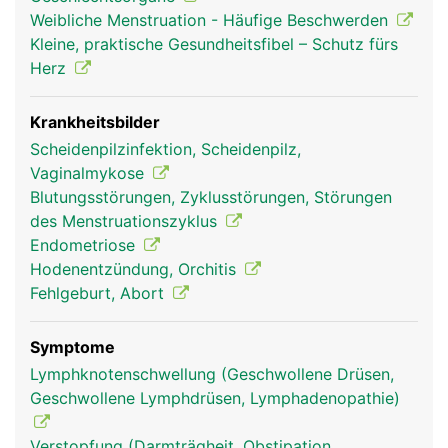
Samenleiter und Prostata und bei der Frau die
Weibliche Menstruation - Häufige Beschwerden
Scheide (Vagina), Gebärmutter, Eileiter und
Kleine, praktische Gesundheitsfibel – Schutz fürs
Eierstöcke. Auch die weiblichen Brüste zählen zu
Herz
den Geschlechtsorganen. Die Geschlechtsorgane
dienen vor allem zur Fortpflanzung und
Hormonproduktion sowie zur Befriedigung der
Krankheitsbilder
sexuellen Lust. Beim Mann dient der Penis auch
Scheidenpilzinfektion, Scheidenpilz,
zur Ausscheidung von Urin.
Vaginalmykose
Blutungsstörungen, Zyklusstörungen, Störungen
des Menstruationszyklus
Endometriose
Hodenentzündung, Orchitis
Fehlgeburt, Abort
Symptome
Lymphknotenschwellung (Geschwollene Drüsen,
Geschwollene Lymphdrüsen, Lymphadenopathie)
Geschlechtsorgane
Geschlechtsorgane
Frau
Mann
Verstopfung (Darmträgheit, Obstipation,