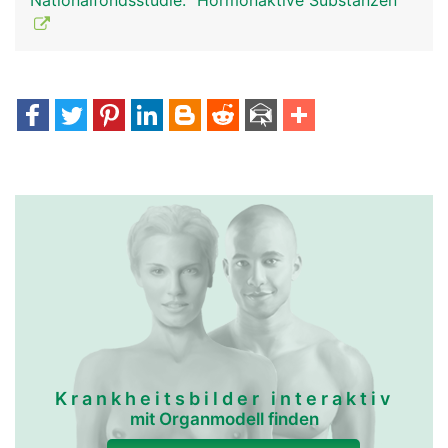
Nationalfondsstudie: "Hormonaktive Substanzen"
Krankheitsbilder interaktiv
mit Organmodell finden