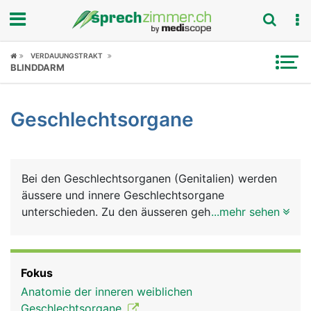
Fokus
VERDAUUNGSTRAKT
BLINDDARM
Krankheitsbilder
Geschlechtsorgane
Symptome
Untersuchungen
Bei den Geschlechtsorganen (Genitalien) werden
News
äussere und innere Geschlechtsorgane
unterschieden. Zu den äusseren gehören Penis und
...mehr sehen
Ratgeber
Hodensack (Skrotum) beim Mann und
Schamhügel, grosse und kleine Schamlippen,
Rubriken
Scheidenvorhofdrüsen und Klitoris bei der Frau. Zu
Fokus
den inneren Geschlechtsorganen zählen beim
Anatomie der inneren weiblichen
Mann die Hoden, Nebenhoden, Samenblasen,
Geschlechtsorgane