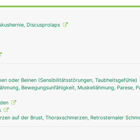
kseite der Beine bis zu den Füssen versorgt. In der Lendenw
ückenmark.
skushernie, Discusprolaps
en oder Beinen (Sensibilitätsstörungen, Taubheitsgefühle)
ähmung, Bewegungsunfähigkeit, Muskellähmung, Parese, Pa
nden
s
zen auf der Brust, Thoraxschmerzen, Retrosternaler Schm