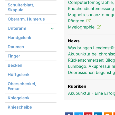
Computertomographie,
Frau
Schulterblatt,
Knochendichtemessun
Skapula
Magnetresonanztomog
Oberarm, Humerus
Röntgen
Myelographie
Unterarm
Handgelenk
News
Daumen
Was bringen Lendenstü
Akupunktur bei chronis
Finger
Rückenschmerzen: Bild
Becken
Lumbago: Akupressur hil
Depressionen begünsti
Hüftgelenk
Oberschenkel,
Rubriken
Femur
Akupunktur - Eine Erfo
Kniegelenk
Kniescheibe