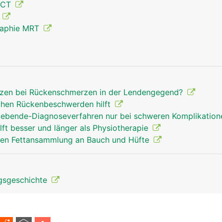
 CT
Mann
g
raphie MRT
tzen bei Rückenschmerzen in der Lendengegend?
chen Rückenbeschwerden hilft
gebende-Diagnoseverfahren nur bei schweren Komplikatio
ft besser und länger als Physiotherapie
gen Fettansammlung an Bauch und Hüfte
lgsgeschichte