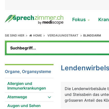
Fokus
Kran
SIE SIND HIER
HOME
VERDAUUNGSTRAKT
BLINDDARM
Lendenwirbels
Organe, Organsysteme
Allergien und
Immunerkrankungen
Die Lendenwirbelsäule 
und Steissbein das unte
Atemwege
grösseren Anteil des Kö
Augen und Sehen
besonders belastet. Aus