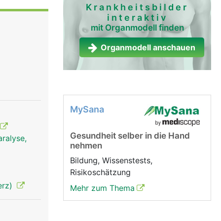
irbelsäule
Krankheitsbilder
interaktiv
mit Organmodell finden
Organmodell anschauen
MySana
Gesundheit selber in die Hand
ralyse,
nehmen
Bildung, Wissenstests,
Risikoschätzung
erz)
Mehr zum Thema