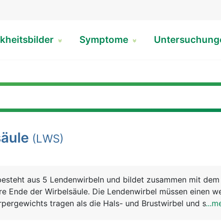
kheitsbilder
Symptome
Untersuchun
äule
(LWS)
besteht aus 5 Lendenwirbeln und bildet zusammen mit dem
re Ende der Wirbelsäule. Die Lendenwirbel müssen einen we
rpergewichts tragen als die Hals- und Brustwirbel und sind
...m
 den Lendenwirbeln tritt der längste Nerv des Körpers aus,