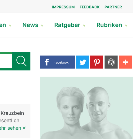
IMPRESSUM
FEEDBACK
PARTNER
gen
News
Ratgeber
Rubriken
Share buttons
Facebook
 Kreuzbein
sentlich
 daher
ehr sehen
 der