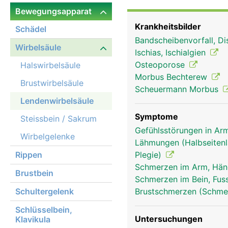
Ischiasnerv, der die Rüc
Bewegungsapparat
endet ausserdem das R
Krankheitsbilder
Schädel
Bandscheibenvorfall, Di
Wirbelsäule
Ischias, Ischialgien
Osteoporose
Halswirbelsäule
Morbus Bechterew
Brustwirbelsäule
Scheuermann Morbus
Lendenwirbelsäule
Symptome
Steissbein / Sakrum
Gefühlsstörungen in Arm
Wirbelgelenke
Lähmungen (Halbseitenl
Rippen
Plegie)
Schmerzen im Arm, Hä
Brustbein
Schmerzen im Bein, Fus
Schultergelenk
Brustschmerzen (Schmer
Schlüsselbein,
Untersuchungen
Klavikula