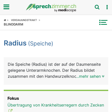
Fokus
VERDAUUNGSTRAKT
BLINDDARM
Krankheitsbilder
Radius
(Speiche)
Symptome
Untersuchungen
Die Speiche (Radius) ist der auf der Daumenseite
News
gelegene Unterarmknochen. Der Radius bildet
zusammen mit den Handwurzelknochen den
...mehr sehen
Ratgeber
grössten Teil des Handgelenks, am Ellbogengelenk
hat sie nur einen kleinen Anteil. Der Radiusbruch
Rubriken
ist der häufigste Knochenbruch überhaupt.
Fokus
Übertragung von Krankheitserregern durch Zecken