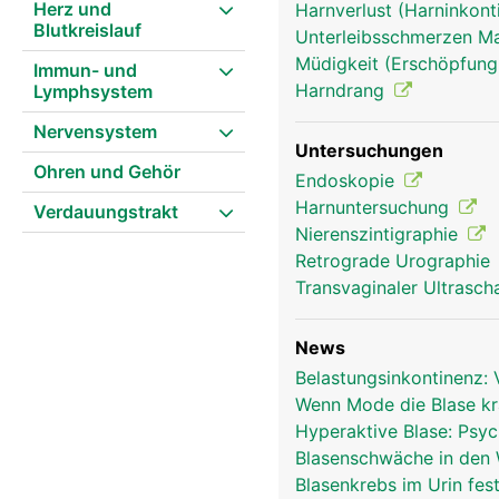
Herz und
Harnverlust (Harninkont
Blutkreislauf
Unterleibsschmerzen 
Müdigkeit (Erschöpfung
Immun- und
Harndrang
Lymphsystem
Nervensystem
Untersuchungen
Ohren und Gehör
Endoskopie
Harnuntersuchung
Verdauungstrakt
Nierenszintigraphie
Retrograde Urographie
Transvaginaler Ultrasch
News
Belastungsinkontinenz: 
Wenn Mode die Blase k
Hyperaktive Blase: Psyc
Blasenschwäche in den
Blasenkrebs im Urin fes