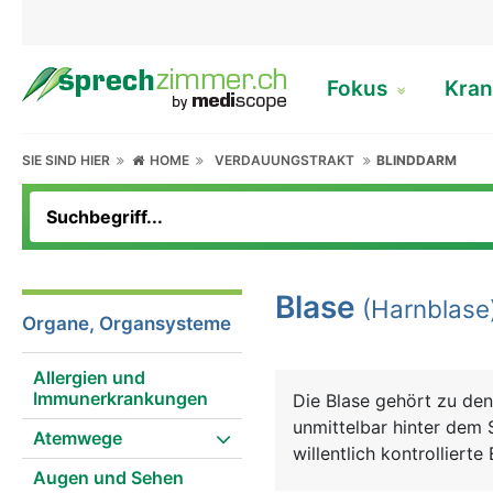
Fokus
Kran
SIE SIND HIER
HOME
VERDAUUNGSTRAKT
BLINDDARM
Blase
(Harnblase
Organe, Organsysteme
Allergien und
Immunerkrankungen
Die Blase gehört zu den
unmittelbar hinter dem 
Atemwege
willentlich kontrolliert
Augen und Sehen
dehnbar und kann bis zu