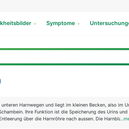
kheitsbilder
Symptome
Untersuchun
)
 unteren Harnwegen und liegt im kleinen Becken, also im Un
Schambein. Ihre Funktion ist die Speicherung des Urins und 
e Entleerung über die Harnröhre nach aussen. Die Harnblase i
...m
 einen halben Liter Urin sammeln. Bei Frauen ist die Harnb