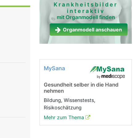
r
Krankheitsbilder
interaktiv
se etwa
mit Organmodell finden
reguliert,
nicht
Organmodell anschauen
r bewusst
verhindert,
MySana
Gesundheit selber in die Hand
nehmen
Bildung, Wissenstests,
Risikoschätzung
Mehr zum Thema