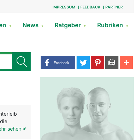
IMPRESSUM
FEEDBACK
PARTNER
gen
News
Ratgeber
Rubriken
Share buttons
Facebook
terleib
die
st sehr
ehr sehen
lase etwas