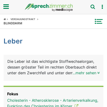
Fokus
VERDAUUNGSTRAKT
BLINDDARM
Krankheitsbilder
Leber
Symptome
Untersuchungen
Die Leber ist das wichtigste Stoffwechselorgan,
News
dessen grösster Teil im rechten Oberbauch direkt
unter dem Zwerchfell und unter dem rechten
...mehr sehen
Ratgeber
Rippenbogen liegt. Sie besteht aus einem grossen
rechten Lappen und einem kleineren linken Lappen
Rubriken
und besteht aus Milliarden von Leberzellen
Fokus
(Hepatozyten). Die Leber erfüllt viele
Cholesterin - Atherosklerose - Arterienverkalkung,
lebenswichtige Aufgaben: Sie ist gleichzeitig
Funktion des Cholesterins im Körper