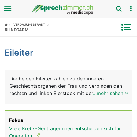
Fokus
VERDAUUNGSTRAKT
BLINDDARM
Krankheitsbilder
Eileiter
Symptome
Untersuchungen
Die beiden Eileiter zählen zu den inneren
News
Geschlechtsorganen der Frau und verbinden den
rechten und linken Eierstock mit dem oberen Rand
...mehr sehen
Ratgeber
der Gebärmutter. In den Eierstöcken reifen die Eier
heran, die über die Eileiter in die Gebärmutter
Rubriken
transportiert werden. Die etwa 15 Zentimeter
Fokus
langen Eileiter sind aber nicht im direkten Kontakt
Viele Krebs-Genträgerinnen entscheiden sich für
mit den Eierstöcken sondern bilden eine Art
Operation