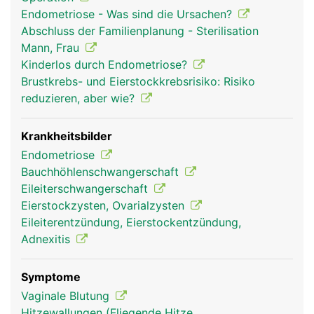
Trichter mit 1-2 Zentimeter langen Fransen
Endometriose - Was sind die Ursachen?
(Fimbrien). Bei der gebärfähigen Frau wird alle 4
Abschluss der Familienplanung - Sterilisation
Wochen von den Eierstöcken eine
Mann, Frau
befruchtungsfähige Eizelle ausgestossen, die vom
Kinderlos durch Endometriose?
Trichter eines Eileiters aufgefangen und von den
Brustkrebs- und Eierstockkrebsrisiko: Risiko
Fimbrien in die Öffnung des jeweiligen Eileiters
reduzieren, aber wie?
weitergeleitet wird. Die Schleimhaut der Eileiter
besitzt feine Flimmerhärchen zum Transport der
Eizelle in die Gebärmutter. Falls zu diesem
Krankheitsbilder
Zeitpunkt männliche Spermien an Ort und Stelle
Endometriose
sind, erfolgt im Eileiter die Befruchtung der Eizelle.
Bauchhöhlenschwangerschaft
Eileiterschwangerschaft
Eierstockzysten, Ovarialzysten
Eileiterentzündung, Eierstockentzündung,
Adnexitis
Symptome
Vaginale Blutung
Hitzewallungen (Fliegende Hitze