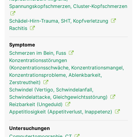
und weiteren kleinen Knochen wie Tränenbein oder
Spannungskopfschmerzen, Cluster-Kopfschmerzen
Nasenbein unterteilt werden.
Schädel-Hirn-Trauma, SHT, Kopfverletzung
Rachitis
Symptome
Schmerzen im Bein, Fuss
Konzentrationsstörungen
(Konzentrationsschwäche, Konzentrationsmangel,
Konzentrationsprobleme, Ablenkbarkeit,
Zerstreutheit)
Schädel Frau
Schädel Mann
Schwindel (Vertigo, Schwindelanfall,
Schwindelattacke, Gleichgewichtsstörung)
Reizbarkeit (Ungeduld)
Appetitlosigkeit (Appetitverlust, Inappetenz)
Untersuchungen
Computertomographie, CT