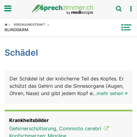
Fokus
VERDAUUNGSTRAKT
BLINDDARM
Krankheitsbilder
Schädel
Symptome
Untersuchungen
Der Schädel ist der knöcherne Teil des Kopfes. Er
News
schützt das Gehirn und die Sinnesorgane (Augen,
Ohren, Nase) und gibt jedem Kopf eine
...mehr sehen
Ratgeber
charakteristische Form. Der Schädel kann in den
Hirnschädel mit den Knochen Stirnbein,
Rubriken
Scheitelbein, Schläfenbein, Hinterhauptbein und
Krankheitsbilder
Keilbein sowie in den Gesichtsschädel mit 2
Gehirnerschütterung, Commotio cerebri
grossen Knochen, dem Oberkiefer und Unterkiefer
Kopfschmerzen: Migräne,