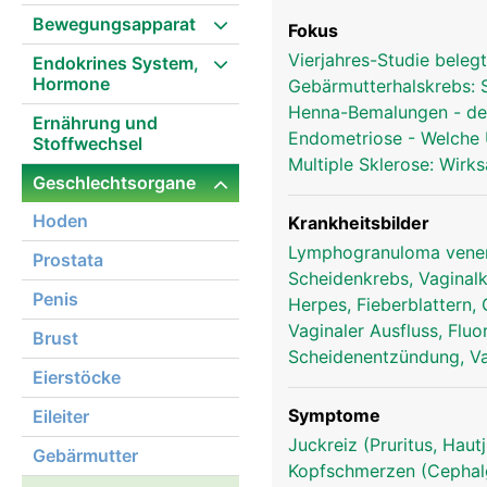
Bewegungsapparat
Fokus
Vierjahres-Studie bele
Endokrines System,
Hormone
Gebärmutterhalskrebs: S
Henna-Bemalungen - de
Ernährung und
Endometriose - Welche
Stoffwechsel
Multiple Sklerose: Wirk
Geschlechtsorgane
Hoden
Krankheitsbilder
Lymphogranuloma vene
Prostata
Scheidenkrebs, Vagina
Penis
Herpes, Fieberblattern,
Vaginaler Ausfluss, Fluo
Brust
Scheidenentzündung, Vag
Eierstöcke
Symptome
Eileiter
Juckreiz (Pruritus, Hau
Gebärmutter
Kopfschmerzen (Cephalg