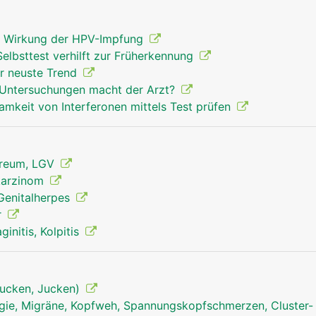
gt Wirkung der HPV-Impfung
elbsttest verhilft zur Früherkennung
r neuste Trend
 Untersuchungen macht der Arzt?
samkeit von Interferonen mittels Test prüfen
reum, LGV
lkarzinom
 Genitalherpes
r
initis, Kolpitis
tjucken, Jucken)
ie, Migräne, Kopfweh, Spannungskopfschmerzen, Cluster-