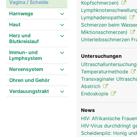
Vagina / Scheide
Kopfschmerzen)
Lymphknotenschwellung
Harnwege
Lymphadenopathie)
Haut
Schmerzen beim Wasserl
Miktionsschmerzen)
Herz und
Unterleibsschmerzen F
Blutkreislauf
Immun- und
Untersuchungen
Lymphsystem
Ultraschalluntersuchun
Nervensystem
Temperaturmethode
Transvaginaler Ultrasch
Ohren und Gehör
Abstrich
Verdauungstrakt
Endoskopie
News
HIV: Afrikanische Fraue
HIV-Virus durchdringt
Scheidenpilz: Honig und