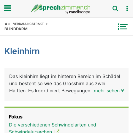
Fokus
VERDAUUNGSTRAKT
BLINDDARM
Krankheitsbilder
Kleinhirn
Symptome
Untersuchungen
Das Kleinhirn liegt im hinteren Bereich im Schädel
News
und besteht so wie das Grosshirn aus zwei
Hälften. Es koordiniert Bewegungen und sorgt
...mehr sehen
Ratgeber
über eine Verbindung mit dem
Gleichgewichtsorgan, das im Innenohr liegt, für
Rubriken
das Körpergleichgewicht.
Fokus
Die verschiedenen Schwindelarten und
Schwindelursachen