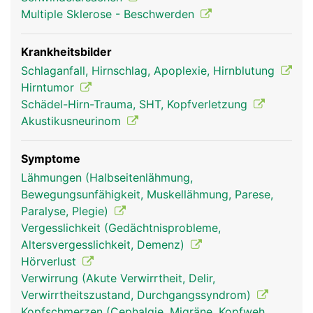
Multiple Sklerose - Beschwerden
Krankheitsbilder
Schlaganfall, Hirnschlag, Apoplexie, Hirnblutung
Hirntumor
Schädel-Hirn-Trauma, SHT, Kopfverletzung
Akustikusneurinom
Kleinhirn Frau
Kleinhirn Mann
Symptome
Lähmungen (Halbseitenlähmung,
Bewegungsunfähigkeit, Muskellähmung, Parese,
Paralyse, Plegie)
Vergesslichkeit (Gedächtnisprobleme,
Altersvergesslichkeit, Demenz)
Hörverlust
Verwirrung (Akute Verwirrtheit, Delir,
Verwirrtheitszustand, Durchgangssyndrom)
Kopfschmerzen (Cephalgie, Migräne, Kopfweh,