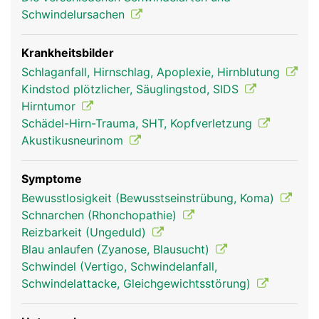
Schwindelursachen
Krankheitsbilder
Schlaganfall, Hirnschlag, Apoplexie, Hirnblutung
Kindstod plötzlicher, Säuglingstod, SIDS
Hirntumor
Schädel-Hirn-Trauma, SHT, Kopfverletzung
Akustikusneurinom
Stammhirn Frau
Stammhirn Mann
Symptome
Bewusstlosigkeit (Bewusstseinstrübung, Koma)
Schnarchen (Rhonchopathie)
Reizbarkeit (Ungeduld)
Blau anlaufen (Zyanose, Blausucht)
Schwindel (Vertigo, Schwindelanfall,
Schwindelattacke, Gleichgewichtsstörung)