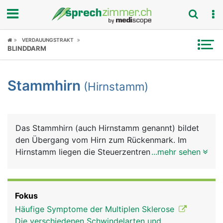
Fokus
VERDAUUNGSTRAKT
BLINDDARM
Krankheitsbilder
Stammhirn
(Hirnstamm)
Symptome
Untersuchungen
Das Stammhirn (auch Hirnstamm genannt) bildet
News
den Übergang vom Hirn zum Rückenmark. Im
Hirnstamm liegen die Steuerzentren für
...mehr sehen
Ratgeber
lebenswichtige Grundfunktionen wie Atmung,
Herzschlag, Blutdruck, aber auch Urinstinkte (z.B.
Rubriken
Fluchtreflex, sexueller Trieb) sowie Reflexe wie
Fokus
Husten, Niesen und Schlucken.
Häufige Symptome der Multiplen Sklerose
Die verschiedenen Schwindelarten und