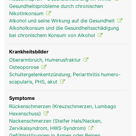
die den Unterarm beugen und strecken.
Gesundheitsprobleme durch chronischen
Nikotinkonsum
Alkohol und seine Wirkung auf die Gesundheit
Alkoholkonsum und die Gesundheitsschädigung
bei chronischem Konsum von Alkohol
Krankheitsbilder
Oberarmbruch, Humerusfraktur
Osteoporose
Schultergelenkentzündung, Periarthritis humero-
Humerus Frau
Humerus Mann
scapularis, PHS, akut
Symptome
Rückenschmerzen (Kreuzschmerzen, Lumbago
Hexenschuss)
Nackenschmerzen (Steifer Hals/Nacken,
Zervikalsyndrom, HWS-Syndrom)
Gefühlsstörungen in Armen oder Beinen