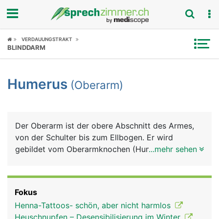
Fokus
VERDAUUNGSTRAKT
BLINDDARM
Krankheitsbilder
Humerus
(Oberarm)
Symptome
Untersuchungen
Der Oberarm ist der obere Abschnitt des Armes,
News
von der Schulter bis zum Ellbogen. Er wird
gebildet vom Oberarmknochen (Humerus), der von
...mehr sehen
Ratgeber
Muskeln, Blutgefässen und Nerven umgeben ist.
Die meisten Oberarmmuskeln ziehen vom
Rubriken
Schulterblatt kommend über den Oberarm zum
Fokus
Unterarm. Die wichtigsten sind der Bizeps auf der
Henna-Tattoos- schön, aber nicht harmlos
Vorderseite und der Trizeps auf der Hinterseite,
Heuschnupfen – Desensibilisierung im Winter