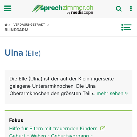
Fokus
VERDAUUNGSTRAKT
BLINDDARM
Krankheitsbilder
Ulna
(Elle)
Symptome
Untersuchungen
Die Elle (Ulna) ist der auf der Kleinfingerseite
News
gelegene Unterarmknochen. Die Ulna
Oberarmknochen den grössten Teil des
...mehr sehen
Ratgeber
Ellenbogengelenks, beim Handgelenk hat sie nur
einen kleinen Anteil.
Rubriken
Fokus
Hilfe für Eltern mit trauernden Kindern
Geburt - Wehen - Geburtsvorgang -