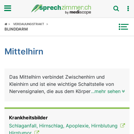
Fokus
VERDAUUNGSTRAKT
BLINDDARM
Krankheitsbilder
Mittelhirn
Symptome
Untersuchungen
Das Mittelhirn verbindet Zwischenhirn und
News
Kleinhirn und ist eine wichtige Schaltstelle von
Nervensignalen, die aus dem Körper zum Grosshirn
...mehr sehen
Ratgeber
und in umgekehrte Richtung laufen. Die
wichtigsten Aufgaben des Mittelhirns sind die
Rubriken
Steuerung des Schlafes und die Kontrolle der
Krankheitsbilder
Augenbewegungen.
Schlaganfall, Hirnschlag, Apoplexie, Hirnblutung
Hirntumor