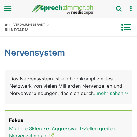
Fokus
VERDAUUNGSTRAKT
BLINDDARM
Krankheitsbilder
Nervensystem
Symptome
Untersuchungen
Das Nervensystem ist ein hochkompliziertes
News
Netzwerk von vielen Milliarden Nervenzellen und
Nervenverbindungen, das sich durch den ganzen
...mehr sehen
Ratgeber
Körper erstreckt. Es ist das grundlegende
Nachrichten- und Kommunikationsnetz, das
Rubriken
zusammen mit dem Hormonsystem alle bewussten
Fokus
und unbewussten Körperfunktionen steuert und
Multiple Sklerose: Aggressive T-Zellen greifen
aufeinander abstimmt. Das Gehirn ist dabei die
Nervenzellen an