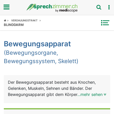
Fokus
VERDAUUNGSTRAKT
BLINDDARM
Krankheitsbilder
Bewegungsapparat
Symptome
(Bewegungsorgane,
Untersuchungen
Bewegungssystem, Skelett)
News
Ratgeber
Der Bewegungsapparat besteht aus Knochen,
Gelenken, Muskeln, Sehnen und Bänder. Der
Rubriken
Bewegungsapparat gibt dem Körper Halt und
...mehr sehen
Stütze für den aufrechten Gang, dient der
Fortbewegung und der Feinmotorik (Greifen und
Halten). Weitere Aufgaben sind Schutz der inneren