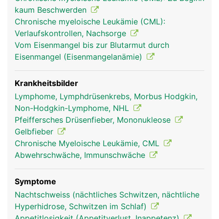
erkennen und vernichten können. Ausserdem
kaum Beschwerden
werden in der Milz überalterte rote Blutkörperchen
Chronische myeloische Leukämie (CML):
(Erythrozyten) und Blutplättchen (Thrombozyten)
Verlaufskontrollen, Nachsorge
aussortiert und abgebaut.
Vom Eisenmangel bis zur Blutarmut durch
Eisenmangel (Eisenmangelanämie)
Krankheitsbilder
Lymphome, Lymphdrüsenkrebs, Morbus Hodgkin,
Non-Hodgkin-Lymphome, NHL
Pfeiffersches Drüsenfieber, Mononukleose
Gelbfieber
Chronische Myeloische Leukämie, CML
Abwehrschwäche, Immunschwäche
milz frau
milz mann
Symptome
Nachtschweiss (nächtliches Schwitzen, nächtliche
Hyperhidrose, Schwitzen im Schlaf)
Appetitlosigkeit (Appetitverlust, Inappetenz)