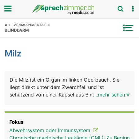
Fokus
VERDAUUNGSTRAKT
BLINDDARM
Krankheitsbilder
Milz
Symptome
Untersuchungen
Die Milz ist ein Organ im linken Oberbauch. Sie
News
liegt direkt unter dem Zwerchfell und ist
schützend von einer Kapsel aus Bindegewebe
...mehr sehen
Ratgeber
umhüllt (Milzkapsel). Sie hat zwei Hauptaufgaben:
In ihr reifen bestimmte weisse Blutkörperchen zu
Rubriken
Abwehrzellen des Immunsystems heran, die
Fokus
sogenannten B- und T-Lymphozyten, die als
Abwehrsystem oder Immunsystem
"Killerzellen" Fremdstoffe wie Bakterien und Viren
Chronische myeloische Leukämie (CML): Zu Beginn