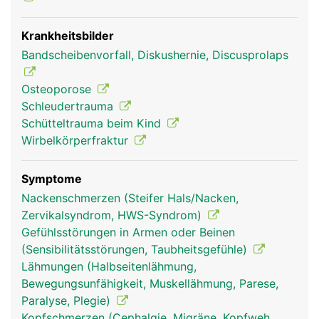
Krankheitsbilder
Bandscheibenvorfall, Diskushernie, Discusprolaps
Halswirbelsäule
Halswirbelsäule
Frau
Mann
Osteoporose
Schleudertrauma
Schütteltrauma beim Kind
Wirbelkörperfraktur
Symptome
Nackenschmerzen (Steifer Hals/Nacken,
Zervikalsyndrom, HWS-Syndrom)
Gefühlsstörungen in Armen oder Beinen
(Sensibilitätsstörungen, Taubheitsgefühle)
Lähmungen (Halbseitenlähmung,
Bewegungsunfähigkeit, Muskellähmung, Parese,
Paralyse, Plegie)
Kopfschmerzen (Cephalgie, Migräne, Kopfweh,