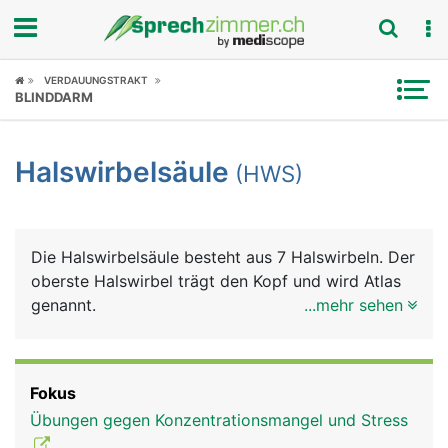
Fokus
VERDAUUNGSTRAKT
BLINDDARM
Krankheitsbilder
Halswirbelsäule
(HWS)
Symptome
Untersuchungen
Die Halswirbelsäule besteht aus 7 Halswirbeln. Der
News
oberste Halswirbel trägt den Kopf und wird Atlas
genannt.
...mehr sehen
Ratgeber
Rubriken
Fokus
Übungen gegen Konzentrationsmangel und Stress