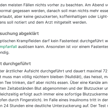
in den meisten Fällen nichts vorher zu beachten. Am Abend v
ormal gegessen werden, danach soll man nichts mehr esse
erlaubt, aber keine gezuckerten, koffeinhaltigen oder Light
ns soll notiert und dem Arzt mitgeteilt werden.
rsuchung abgeklärt
ptischen Krampfleiden darf kein Fastentest durchgeführt w
mpfanfall
auslösen kann. Ansonsten ist vor einem Fastentes
ndig.
st durchgeführt
nter ärztlicher Aufsicht durchgeführt und dauert maximal 7
t muss man völlig nüchtern bleiben (Nulldiät), das heisst, 
 Tee trinken, darf aber nichts essen. Über eine Kanüle a
ten Zeitabständen Blut abgenommen und der Blutzucker u
Gleichzeitig erfolgt auch immer eine sofortige Blutzuckerm
fen durch Fingerstich). Im Falle eines Insulinoms tritt in de
ten 24 Stunden eine deutliche Unterzuckerung auf. Der Test 