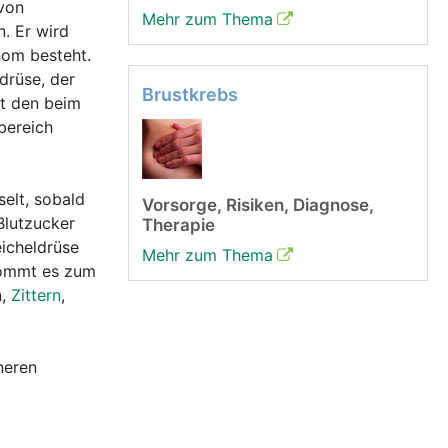
von
Mehr zum Thema
. Er wird
nom besteht.
drüse, der
Brustkrebs
kt den beim
bereich
elt, sobald
Vorsorge, Risiken, Diagnose,
Blutzucker
Therapie
eicheldrüse
Mehr zum Thema
kommt es zum
n,
Zittern
,
neren