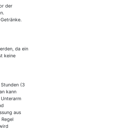
or der
n.
-Getränke.
erden, da ein
t keine
2 Stunden (3
man kann
m Unterarm
nd
essung aus
r Regel
wird