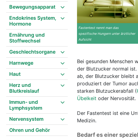
Bewegungsapparat
Endokrines System,
Hormone
Fastentest nennt man das
Ernährung und
spezifische Hungern unter ärztlicher
Stoffwechsel
Aufsicht
Geschlechtsorgane
Bei gesunden Menschen wir
Harnwege
der Blutzucker normal ist
Haut
ab, der Blutzucker bleibt
produziert der Tumor auc
Herz und
Blutkreislauf
starken Blutzuckerabfall (
Übelkeit
oder Nervosität.
Immun- und
Lymphsystem
Der Fastentest ist eine U
Nervensystem
Medizin.
Ohren und Gehör
Bedarf es einer spezie