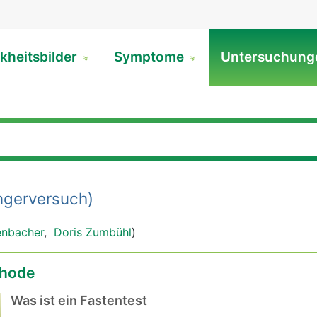
kheitsbilder
Symptome
Untersuchun
gerversuch)
enbacher
,
Doris Zumbühl
)
hode
Was ist ein Fastentest