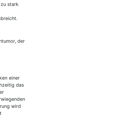
 zu stark
breicht.
ntumor, der
ken einer
hzeitig das
er
erwiegenden
erung wird
t