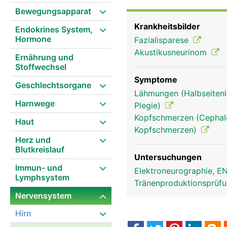
Bewegungsapparat
Krankheitsbilder
Endokrines System,
Hormone
Fazialisparese
Akustikusneurinom
Ernährung und
Stoffwechsel
Symptome
Geschlechtsorgane
Lähmungen (Halbseitenl
Harnwege
Plegie)
Kopfschmerzen (Cephalg
Haut
Kopfschmerzen)
Herz und
Blutkreislauf
Untersuchungen
Immun- und
Elektroneurographie, 
Lymphsystem
Tränenproduktionsprüf
Nervensystem
Facialis Frau
Hirn