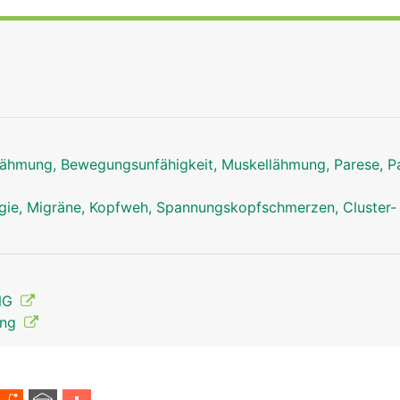
ähmung, Bewegungsunfähigkeit, Muskellähmung, Parese, Pa
ie, Migräne, Kopfweh, Spannungskopfschmerzen, Cluster-
ENG
ung
Facialis Mann