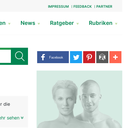
IMPRESSUM
FEEDBACK
PARTNER
gen
News
Ratgeber
Rubriken
Share buttons
Facebook
r die
 der
ehr sehen