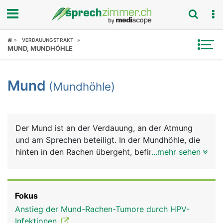
Fokus
VERDAUUNGSTRAKT
MUND, MUNDHÖHLE
Krankheitsbilder
Mund
(Mundhöhle)
Symptome
Untersuchungen
Der Mund ist an der Verdauung, an der Atmung
News
und am Sprechen beteiligt. In der Mundhöhle, die
hinten in den Rachen übergeht, befinden sich die
...mehr sehen
Ratgeber
Zähne und die Zunge. Die gesamte Mundhöhle ist
von einer Schleimhaut ausgekleidet, die im Bereich
Rubriken
der Zähne das Zahnfleisch bildet. Sie wird von den
Fokus
Speicheldrüsen und Schleimzellen der
Anstieg der Mund-Rachen-Tumore durch HPV-
Mundschleimhaut ständig feucht gehalten. Den
Infektionen