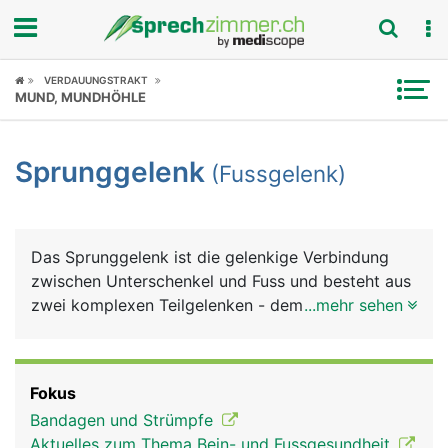
Fokus
VERDAUUNGSTRAKT
MUND, MUNDHÖHLE
Krankheitsbilder
Sprunggelenk
(Fussgelenk)
Symptome
Untersuchungen
Das Sprunggelenk ist die gelenkige Verbindung
News
zwischen Unterschenkel und Fuss und besteht aus
zwei komplexen Teilgelenken - dem oberen und
...mehr sehen
Ratgeber
unteren Sprunggelenk. Das obere Sprunggelenk
wird vom Schienbein, Wadenbein und Sprungbein
Rubriken
gebildet und als Innenknöchel und Aussenknöchel
Fokus
gut sicht- und tastbar. Das untere Sprunggelenk
Bandagen und Strümpfe
wird von den drei Fusswurzelknochen Sprungbein,
Aktuelles zum Thema Bein- und Fussgesundheit